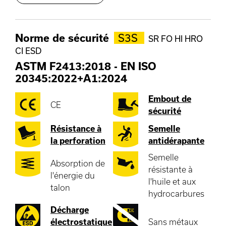
Norme de sécurité
S3S
SR FO HI HRO
CI ESD
ASTM F2413:2018
-
EN ISO
20345:2022+A1:2024
Embout de
CE
sécurité
Résistance à
Semelle
la perforation
antidérapante
Semelle
Absorption de
résistante à
l'énergie du
l'huile et aux
talon
hydrocarbures
Décharge
électrostatique
Sans métaux