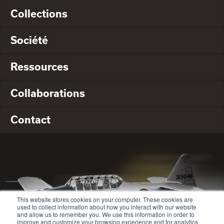
Collections
Société
Ressources
Collaborations
Contact
This website stores cookies on your computer. These cookies are
used to collect information about how you interact with our website
and allow us to remember you. We use this information in order to
improve and customize your browsing experience and for analytics