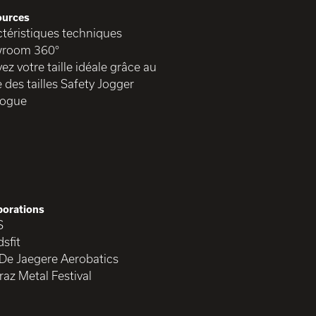
ources
téristiques techniques
room 360°
ez votre taille idéale grâce au
 des tailles Safety Jogger
logue
borations
S
sfit
 De Jaegere Aerobatics
raz Metal Festival