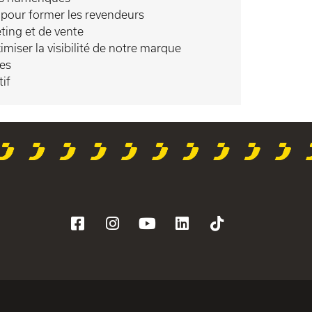
 pour former les revendeurs
ting et de vente
miser la visibilité de notre marque
les
if