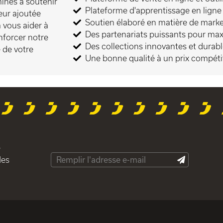
inés à soutenir
Plateforme d'apprentissage en ligne
eur ajoutée
Soutien élaboré en matière de marke
 vous aider à
Des partenariats puissants pour maxi
enforcer notre
Des collections innovantes et durab
e de votre
Une bonne qualité à un prix compétit
e
des