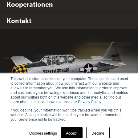
Kooperationen
Kontakt
This website stores cookies on your computer. These cookies are used
to collect information about how you interact with our website and
allow us to remember you. We use this information in order to improve
and customize your browsing experience and for analytics and metrics
about our visitors both on this website and other media. To find out
more about the cookies we use, see our
Privacy Policy
© 2020-2024 Safety Jogger All rights reserved
If you decline, your information won’t be tracked when you visit this
Site map
Datenschutz-Bestimmungen
website. A single cookie will be used in your browser to remember
your preference not to be tracked.
Cookies settings
Accept
Decline