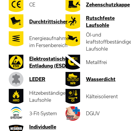
CE
Zehenschutzkappe
Rutschfeste
Durchtrittsicher
Laufsohle
Öl-und
Energieaufnahme
kraftstoffbeständig
im Fersenbereich
Laufsohle
Elektrostatische
Metallfrei
Entladung (ESD)
LEDER
Wasserdicht
Hitzebeständige
Kälteisolierent
Laufsohle
3-Fit-System
DGUV
Individuelle