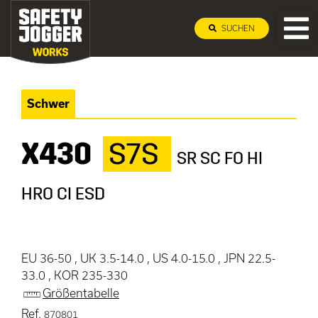
SUCHEN
Schwer
X430
S7S
SR SC FO HI
HRO CI ESD
EU 36-50 , UK 3.5-14.0 , US 4.0-15.0 , JPN 22.5-
33.0 , KOR 235-330
Größentabelle
Ref.
870801