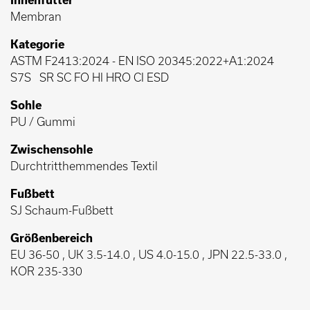
Membran
Kategorie
ASTM F2413:2024
-
EN ISO 20345:2022+A1:2024
S7S
SR SC FO HI HRO CI ESD
Sohle
PU / Gummi
Zwischensohle
Durchtritthemmendes Textil
Fußbett
SJ Schaum-Fußbett
Größenbereich
EU 36-50 , UK 3.5-14.0 , US 4.0-15.0 , JPN 22.5-33.0 ,
KOR 235-330