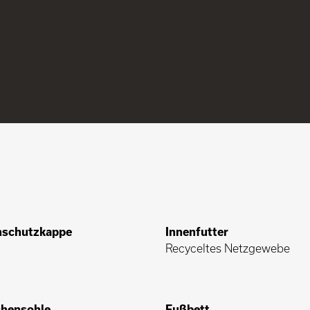
nschutzkappe
Innenfutter
Recyceltes Netzgewebe
hensohle
Fußbett