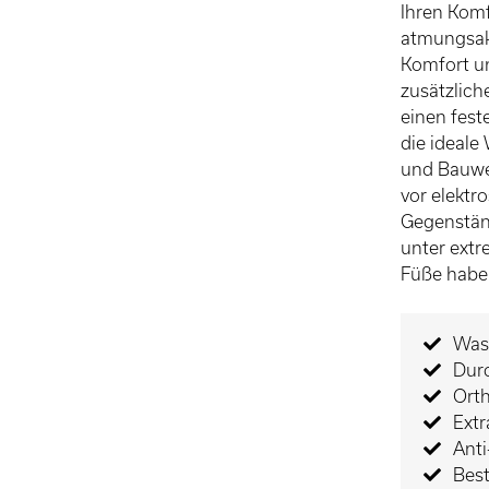
Ihren Komf
atmungsak
Komfort un
zusätzlich
einen fest
die ideale
und Bauwes
vor elektr
Gegenständ
unter extr
Füße habe
Was
Dur
Ort
Extr
Ant
Bes