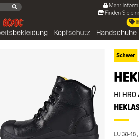
Mehr Inform
Finden Sie ei
H
beitsbekleidung
Kopfschutz
Handschuhe
Schwer
HEK
HI HRO 
HEKLA
EU 38-48 ,