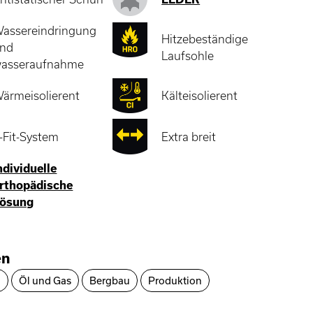
assereindringung
Hitzebeständige
nd
Laufsohle
asseraufnahme
ärmeisolierent
Kälteisolierent
-Fit-System
Extra breit
ndividuelle
rthopädische
ösung
en
n
Öl und Gas
Bergbau
Produktion