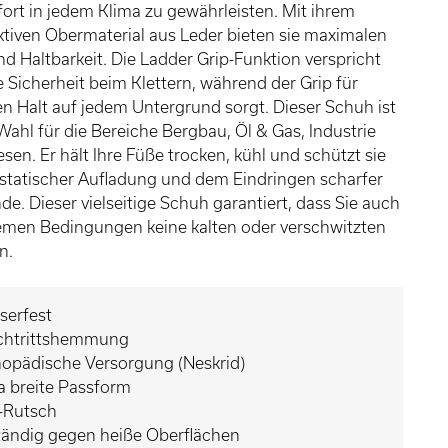
ort in jedem Klima zu gewährleisten. Mit ihrem
tiven Obermaterial aus Leder bieten sie maximalen
d Haltbarkeit. Die Ladder Grip-Funktion verspricht
e Sicherheit beim Klettern, während der Grip für
en Halt auf jedem Untergrund sorgt. Dieser Schuh ist
 Wahl für die Bereiche Bergbau, Öl & Gas, Industrie
en. Er hält Ihre Füße trocken, kühl und schützt sie
ostatischer Aufladung und dem Eindringen scharfer
e. Dieser vielseitige Schuh garantiert, dass Sie auch
emen Bedingungen keine kalten oder verschwitzten
n.
serfest
chtrittshemmung
hopädische Versorgung (Neskrid)
a breite Passform
i-Rutsch
tändig gegen heiße Oberflächen