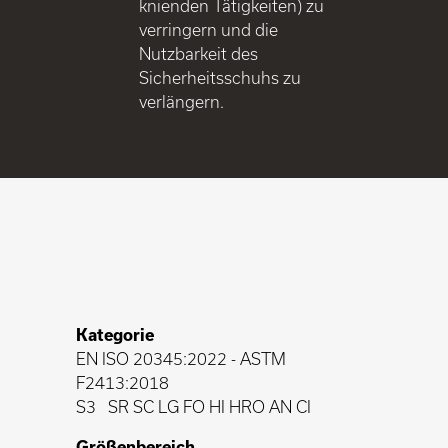
knienden Tätigkeiten) zu
verringern und die
Nutzbarkeit des
Sicherheitsschuhs zu
verlängern.
Kategorie
EN ISO 20345:2022
-
ASTM
F2413:2018
S3
SR SC LG FO HI HRO AN CI
Größenbereich