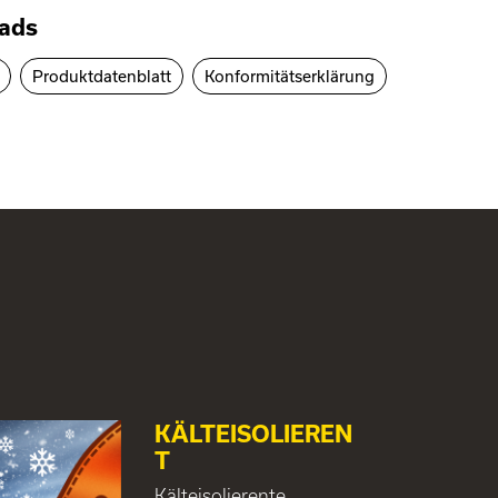
ads
Produktdatenblatt
Konformitätserklärung
KÄLTEISOLIEREN
T
Kälteisolierente