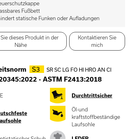
euerschutzkappe
assbares Fußbett
indert statische Funken oder Aufladungen
Sie dieses Produkt in der
Kontaktieren Sie
Nähe
mich
eitsnorm
S3
SR SC LG FO HI HRO AN CI
 20345:2022
-
ASTM F2413:2018
E
Durchtrittsicher
Öl-und
utschfeste
kraftstoffbeständige
aufsohle
Laufsohle
ntistatischer Schuh
LEDER