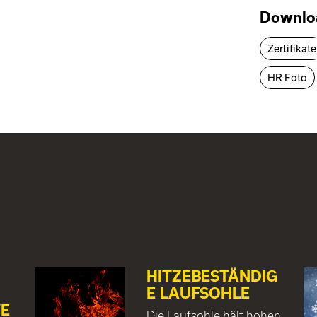
Downlo
Zertifikate
HR Foto
HITZEBESTÄNDIG
E LAUFSOHLE
E
Die Laufsohle hält hohen