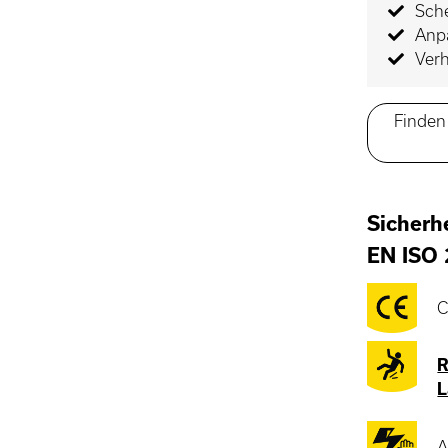
Sch
Anp
Verh
Finden 
Sicherh
EN ISO
C
R
L
A