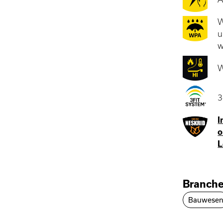
W
u
w
W
3
I
o
L
Branch
Bauwese