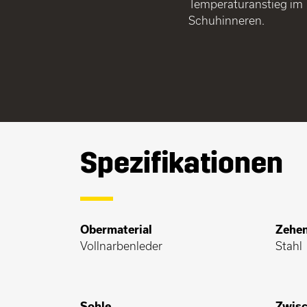
Temperaturanstieg im
Schuhinneren.
Spezifikationen
Obermaterial
Zehe
Vollnarbenleder
Stahl
Sohle
Zwisc