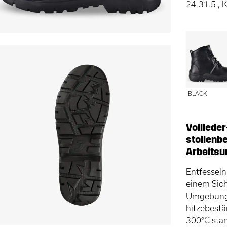
24-31.5 ,
BLACK
Volllede
stollenb
Arbeits
Entfesseln
einem Sich
Umgebunge
hitzebestä
300°C stan