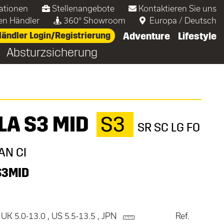
ationen
Stellenangebote
Kontaktieren Sie uns
nen Händler
360° Showroom
Europa
/
Deutsch
ändler Login/Registrierung
Adventure
Lifestyle
Absturzsicherung
LA S3 MID
S3
SR SC LG FO
AN CI
S3MID
 UK 5.0-13.0 , US 5.5-13.5 , JPN
Ref.