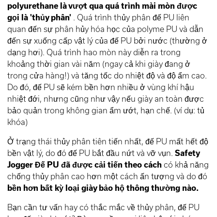
polyurethane là vượt qua quá trình mài mòn được
gọi là 'thủy phân'
. Quá trình thủy phân đế PU liên
quan đến sự phân hủy hóa học của polyme PU và dẫn
đến sự xuống cấp vật lý của đế PU bởi nước (thường ở
dạng hơi). Quá trình hao mòn này diễn ra trong
khoảng thời gian vài năm (ngay cả khi giày đang ở
trong cửa hàng!) và tăng tốc do nhiệt độ và độ ẩm cao.
Do đó, đế PU sẽ kém bền hơn nhiều ở vùng khí hậu
nhiệt đới, nhưng cũng như vậy nếu giày an toàn được
bảo quản trong không gian ẩm ướt, hạn chế. (ví dụ: tủ
khóa)
Ở trạng thái thủy phân tiên tiến nhất, đế PU mất hết độ
bền vật lý, do đó đế PU bắt đầu nứt và vỡ vụn.
Safety
Jogger Đế PU đã được cải tiến theo cách
có khả năng
chống thủy phân cao hơn một cách ấn tượng và do đó
bền hơn bất kỳ loại giày bảo hộ thông thường nào.
Bạn cần tư vấn hay có thắc mắc về thủy phân, đế PU