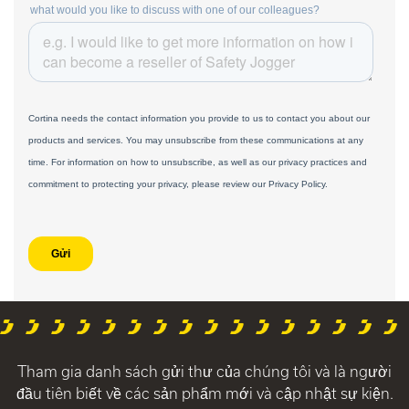
Tham gia danh sách gửi thư của chúng tôi và là người
đầu tiên biết về các sản phẩm mới và cập nhật sự kiện.