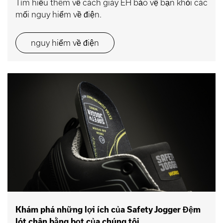
Tìm hiểu thêm về cách giày EH bảo vệ bạn khỏi các
mối nguy hiểm về điện.
nguy hiểm về điện
Khám phá những lợi ích của Safety Jogger Đệm
lót chân bằng bọt của chúng tôi