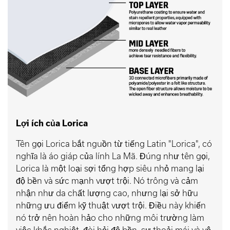
Lợi ích của Lorica
Tên gọi Lorica bắt nguồn từ tiếng Latin "Lorica", có
nghĩa là áo giáp của lính La Mã. Đúng như tên gọi,
Lorica là một loại sợi tổng hợp siêu nhỏ mang lại
độ bền và sức mạnh vượt trội. Nó trông và cảm
nhận như da chất lượng cao, nhưng lại sở hữu
những ưu điểm kỹ thuật vượt trội. Điều này khiến
nó trở nên hoàn hảo cho những môi trường làm
việc khắc nghiệt, đòi hỏi độ bền, sự thoải mái và vệ