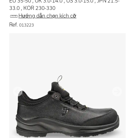
EU 35-50 , UK 3.0-14.0 , US 3.0-15.0 , JPN 21.5-
33.0 , KOR 230-330
Hướng dẫn chọn kích cỡ
Ref.
013223
Trước
Tiếp the