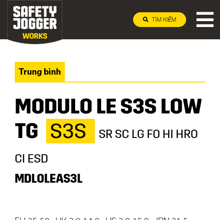
TÌM KIẾM
Trung bình
MODULO LE S3S LOW
TG
S3S
SR SC LG FO HI HRO
CI ESD
MDLOLEAS3L