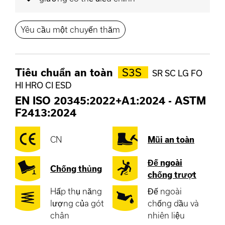
Yêu cầu một chuyến thăm
Tiêu chuẩn an toàn
S3S
SR SC LG FO
HI HRO CI ESD
EN ISO 20345:2022+A1:2024
-
ASTM
F2413:2024
CN
Mũi an toàn
Đế ngoài
Chống thủng
chống trượt
Hấp thụ năng
Đế ngoài
lượng của gót
chống dầu và
chân
nhiên liệu