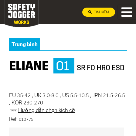
TÌM KIẾM
Trung bình
ELIANE
O1
SR FO HRO ESD
EU 35-42 , UK 3.0-8.0 , US 5.5-10.5 , JPN 21.5-26.5
, KOR 230-270
Hướng dẫn chọn kích cỡ
Ref.
010775