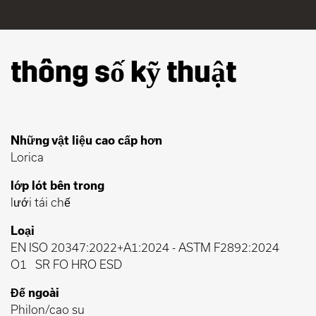
thông số kỹ thuật
Những vật liệu cao cấp hơn
Lorica
lớp lót bên trong
lưới tái chế
Loại
EN ISO 20347:2022+A1:2024
-
ASTM F2892:2024
O1
SR FO HRO ESD
Đế ngoài
Philon/cao su