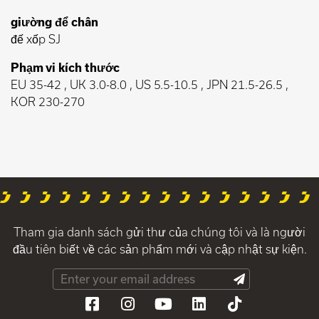
giường để chân
đế xốp SJ
Phạm vi kích thước
EU 35-42 , UK 3.0-8.0 , US 5.5-10.5 , JPN 21.5-26.5 ,
KOR 230-270
Tham gia danh sách gửi thư của chúng tôi và là người
đầu tiên biết về các sản phẩm mới và cập nhật sự kiện.