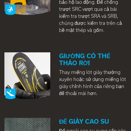
bảo hộ lao động. Đế chống
trượt SRC vượt qua cả bài
kiểm tra trượt SRA và SRB,
chúng được kiểm tra trên cả
bề mặt thép và gốm.
GIƯỜNG CÓ THỂ
THÁO RỜI
Thay miếng lót giày thường
xuyên hoặc sử dụng miếng lót
giày chỉnh hình của riêng bạn
để thoải mái hơn.
ĐẾ GIÀY CAO SU
Đế ngoài cao su cung cấp các