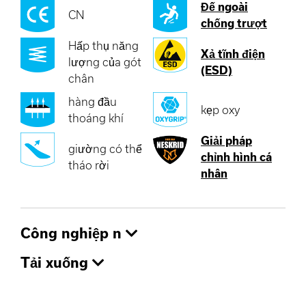
Đế ngoài
CN
chống trượt
Hấp thụ năng
Xả tĩnh điện
lượng của gót
(ESD)
chân
hàng đầu
kẹp oxy
thoáng khí
Giải pháp
giường có thể
chỉnh hình cá
tháo rời
nhân
Công nghiệp n
Tải xuống