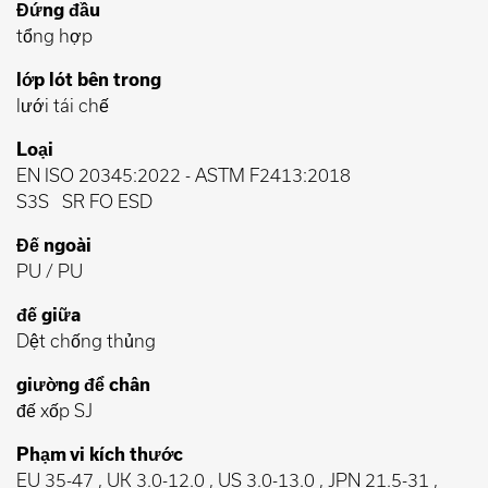
Đứng đầu
tổng hợp
lớp lót bên trong
lưới tái chế
Loại
EN ISO 20345:2022
-
ASTM F2413:2018
S3S
SR FO ESD
Đế ngoài
PU / PU
đế giữa
Dệt chống thủng
giường để chân
đế xốp SJ
Phạm vi kích thước
EU 35-47 , UK 3.0-12.0 , US 3.0-13.0 , JPN 21.5-31 ,