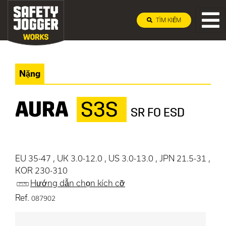
TÌM KIẾM
Nặng
AURA
S3S
SR FO ESD
EU 35-47 , UK 3.0-12.0 , US 3.0-13.0 , JPN 21.5-31 ,
KOR 230-310
Hướng dẫn chọn kích cỡ
Ref.
087902