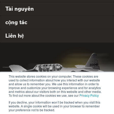
Tài nguyên
cộng tác
Liên hệ
This website stores cookies on your computer. These cookies are
used to collect information about how you interact with our website
and allow us to remember you. We use this information in order to
improve and customize your browsing experience and for analytics
and metrics about our visitors both on this website and other media.
To find out more about the cookies we use, see our
Privacy Policy
If you decline, your information won’t be tracked when you visit this
website. A single cookie will be used in your browser to remember
© 2020-2024 Safety Jogger All rights reserved
your preference not to be tracked.
Site map
Chính sách bảo mật