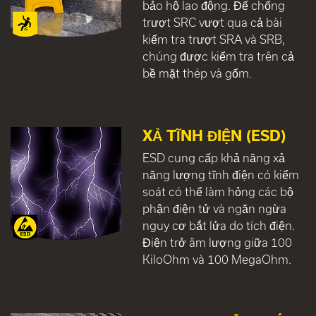
bảo hộ lao động. Đế chống
trượt SRC vượt qua cả bài
kiểm tra trượt SRA và SRB,
chúng được kiểm tra trên cả
bề mặt thép và gốm.
XẢ TĨNH ĐIỆN (ESD)
ESD cung cấp khả năng xả
năng lượng tĩnh điện có kiểm
soát có thể làm hỏng các bộ
phận điện tử và ngăn ngừa
nguy cơ bắt lửa do tích điện.
Điện trở âm lượng giữa 100
KiloOhm và 100 MegaOhm.