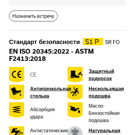
Назначить встречу
Стандарт безопасности
S1 P
SR FO
EN ISO 20345:2022
-
ASTM
F2413:2018
Защитный
CE
подносок
Антипрокольная
Нескользящая
стелька
подошва
Масло-
Абсорбция
Бензостойкая
удара
подошва
Антистатические
Натуральная