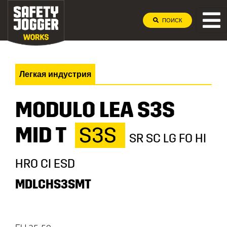
ПОИСК
Легкая индустрия
MODULO LEA S3S
MID T
S3S
SR SC LG FO HI
HRO CI ESD
MDLCHS3SMT