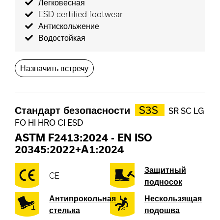
Легковесная
ESD-certified footwear
Антискольжение
Водостойкая
Назначить встречу
Стандарт безопасности
S3S
SR SC LG
FO HI HRO CI ESD
ASTM F2413:2024
-
EN ISO
20345:2022+A1:2024
Защитный
CE
подносок
Антипрокольная
Нескользящая
стелька
подошва