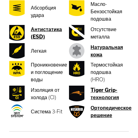
Масло-
Абсорбция
Бензостойкая
удара
подошва
Антистатика
Отсутствие
(ESD)
металла
Натуральная
Легкая
кожа
Проникновение
Термостойкая
и поглощение
подошва
воды
(HRO)
Изоляция от
Tiger Grip-
холода (CI)
технология
Ортопедическое
Система 3-Fit
решение