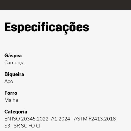
Especificações
Gáspea
Camurça
Biqueira
Aço
Forro
Malha
Categoria
EN ISO 20345:2022+A1:2024
-
ASTM F2413:2018
S3
SR SC FO CI