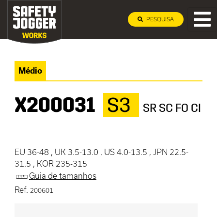
PESQUISA
Médio
X200031
S3
SR SC FO CI
EU 36-48 , UK 3.5-13.0 , US 4.0-13.5 , JPN 22.5-
31.5 , KOR 235-315
Guia de tamanhos
Ref.
200601