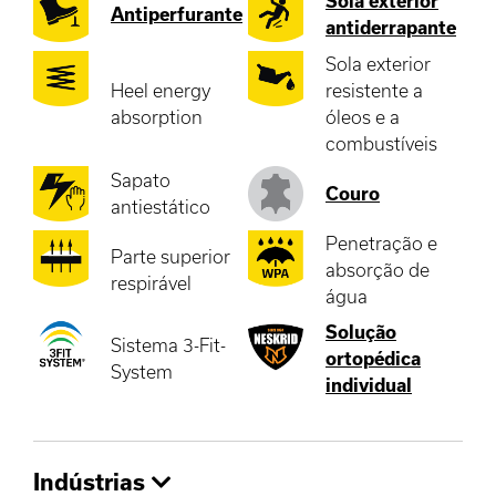
Sola exterior
Antiperfurante
antiderrapante
Sola exterior
Heel energy
resistente a
absorption
óleos e a
combustíveis
Sapato
Couro
antiestático
Penetração e
Parte superior
absorção de
respirável
água
Solução
Sistema 3-Fit-
ortopédica
System
individual
Indústrias