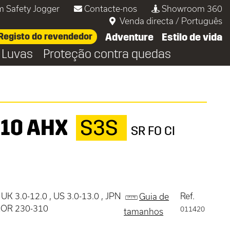
m Safety Jogger
Contacte-nos
Showroom 360
Venda directa
/
Português
Registo do revendedor
Adventure
Estilo de vida
Luvas
Proteção contra quedas
110 AHX
S3S
SR FO CI
 UK 3.0-12.0 , US 3.0-13.0 , JPN
Ref.
Guia de
 KOR 230-310
011420
tamanhos