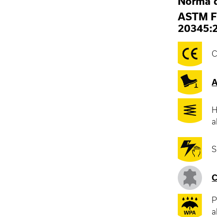
Norma 
ASTM F
20345:
C
A
H
a
S
C
P
a