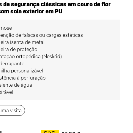
s de segurança clássicas em couro de flor
 com sola exterior em PU
rnose
enção de faíscas ou cargas estáticas
eira isenta de metal
eira de proteção
tação ortopédica (Neskrid)
iderrapante
ilha personalizável
stência à perfuração
elente de água
irável
 uma visita