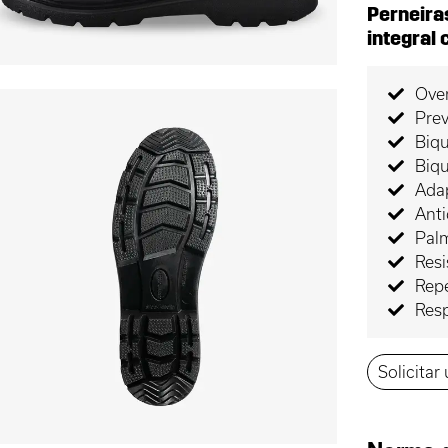
Perneira
integral
Ove
Prev
Biqu
Biqu
Adap
Ant
Palm
Resi
Rep
Resp
Solicitar