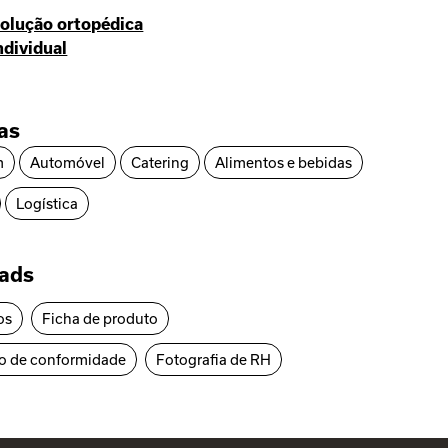
olução ortopédica
ndividual
ias
m
Automóvel
Catering
Alimentos e bebidas
Logística
ads
os
Ficha de produto
o de conformidade
Fotografia de RH