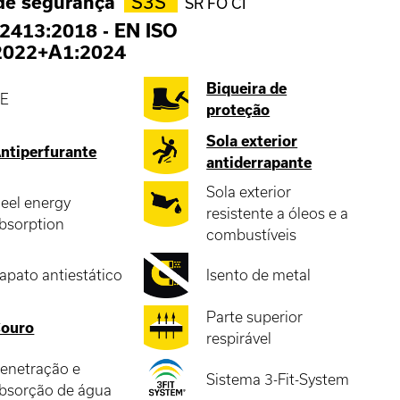
de segurança
S3S
SR FO CI
2413:2018
-
EN ISO
2022+A1:2024
Biqueira de
E
proteção
Sola exterior
ntiperfurante
antiderrapante
Sola exterior
eel energy
resistente a óleos e a
bsorption
combustíveis
apato antiestático
Isento de metal
Parte superior
ouro
respirável
enetração e
Sistema 3-Fit-System
bsorção de água