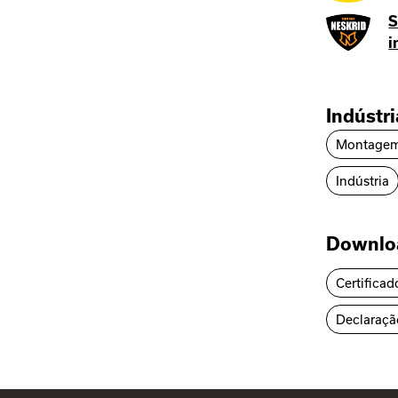
S
i
Indústr
Montage
Indústria
Downlo
Certificad
Declaraçã