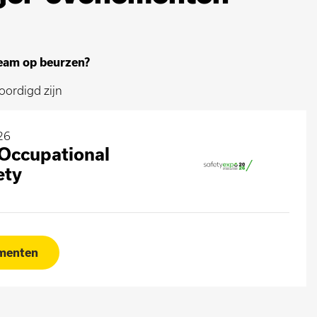
Team op beurzen?
ordigd zijn
26
ccupational
ety
ementen