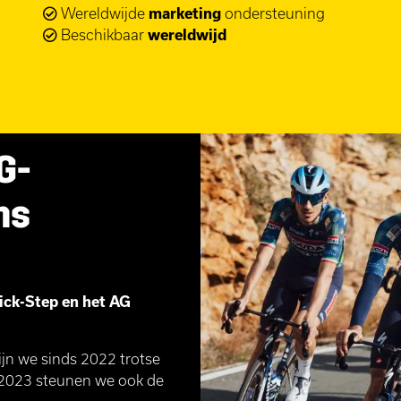
Wereldwijde
marketing
ondersteuning
Beschikbaar
wereldwijd
G-
ms
uick-Step en het AG
ijn we sinds 2022 trotse
 2023 steunen we ook de