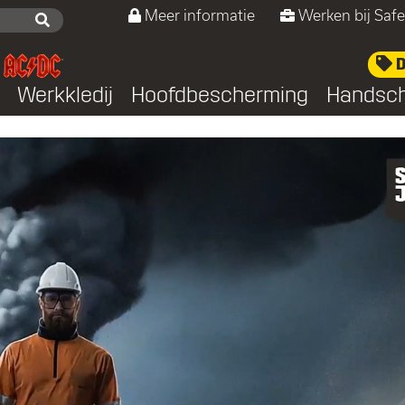
Meer informatie
Werken bij Safe
D
Werkkledij
Hoofdbescherming
Handsc
edt PBM-bescherming van