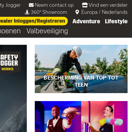
ty Jogger
Neem contact op
Vind een verdeler
360° Showroom
Europa
/
Nederlands
ealer Inloggen/Registreren
Adventure
Lifestyle
hoenen
Valbeveiliging
 top tot teen
BESCHERMING VAN TOP TOT
TEEN