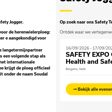
fety Jogger.
Op zoek naar ons Safety 
voor de herenwielerploeg:
Ontdek waar we vertegenwo
ger e aangekondigd voor
16/09/2026 - 17/09/20
e langetermijnpartner
SAFETY EXPO O
s een volgende stap als
Health and Saf
het internationale
 krijgt de ploeg officieel
Bergamo, Italië
eit onder de naam Soudal
Bekijk alle even