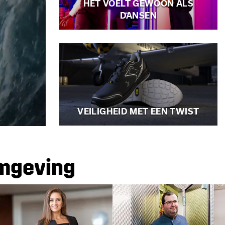
HET VOELT GEWOON ALS
DANSEN
VEILIGHEID MET EEN TWIST
omgeving