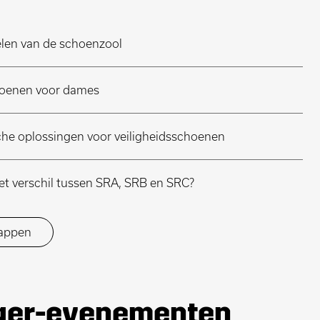
elen van de schoenzool
schoenen voor dames
che oplossingen voor veiligheidsschoenen
het verschil tussen SRA, SRB en SRC?
happen
gger-evenementen