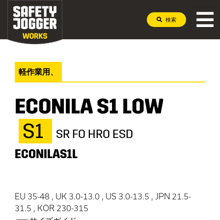
検索
軽作業用、
ECONILA S1 LOW
S1
SR FO HRO ESD
ECONILAS1L
EU 35-48 , UK 3.0-13.0 , US 3.0-13.5 , JPN 21.5-
31.5 , KOR 230-315