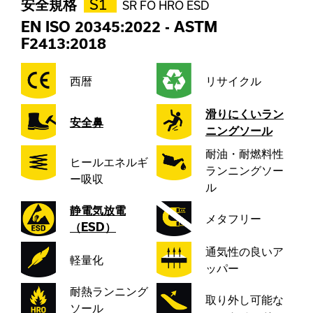
安全規格
S1
SR FO HRO ESD
EN ISO 20345:2022
-
ASTM
F2413:2018
西暦
リサイクル
滑りにくいラン
安全鼻
ニングソール
耐油・耐燃料性
ヒールエネルギ
ランニングソー
ー吸収
ル
静電気放電
メタフリー
（ESD）
通気性の良いア
軽量化
ッパー
耐熱ランニング
取り外し可能な
ソール