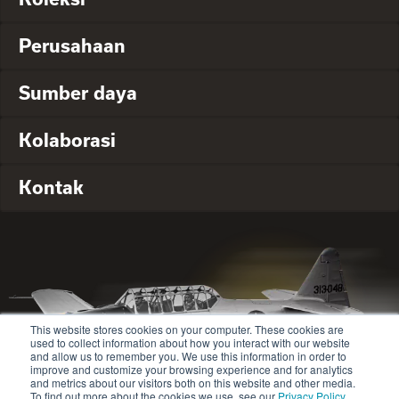
Perusahaan
Sumber daya
Kolaborasi
Kontak
This website stores cookies on your computer. These cookies are
used to collect information about how you interact with our website
and allow us to remember you. We use this information in order to
improve and customize your browsing experience and for analytics
and metrics about our visitors both on this website and other media.
To find out more about the cookies we use, see our
Privacy Policy