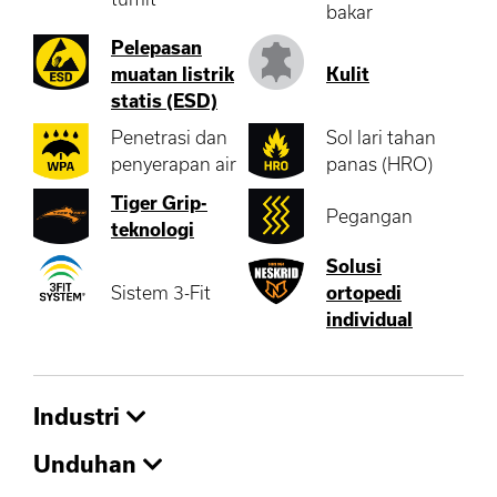
bakar
Pelepasan
muatan listrik
Kulit
statis (ESD)
Penetrasi dan
Sol lari tahan
penyerapan air
panas (HRO)
Tiger Grip-
Pegangan
teknologi
Solusi
Sistem 3-Fit
ortopedi
individual
Industri
Unduhan