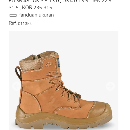
EU 36-48 , UK 3.5-13.0 , US 4.0-13.5 , JPN 22.5-
31.5 , KOR 235-315
Panduan ukuran
Ref.
011354
Sebelumnya
Berikutn