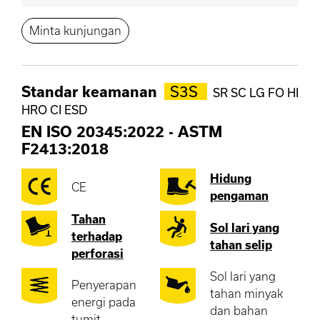
Minta kunjungan
Standar keamanan
S3S
SR SC LG FO HI
HRO CI ESD
EN ISO 20345:2022
-
ASTM
F2413:2018
Hidung
CE
pengaman
Tahan
Sol lari yang
terhadap
tahan selip
perforasi
Sol lari yang
Penyerapan
tahan minyak
energi pada
dan bahan
tumit