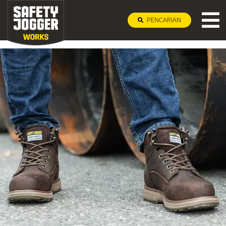
PENCARIAN