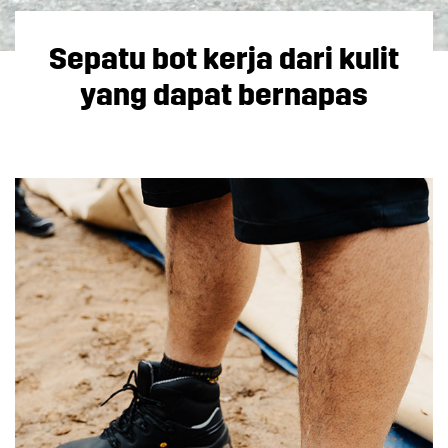
Sepatu bot kerja dari kulit
yang dapat bernapas