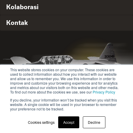
Kolaborasi
Kontak
This website stores cookies on your computer. These cookies are
used to collect information about how you interact with our website
and allow us to remember you. We use this information in order to
improve and customize your browsing experience and for analytics
and metrics about our visitors both on this website and other media.
To find out more about the cookies we use, see our
Privacy Policy
If you decline, your information won’t be tracked when you visit this
website. A single cookie will be used in your browser to remember
© 2020-2024 Safety Jogger All rights reserved
your preference not to be tracked.
Site map
Kebijakan privasi
Cookies settings
Accept
Decline