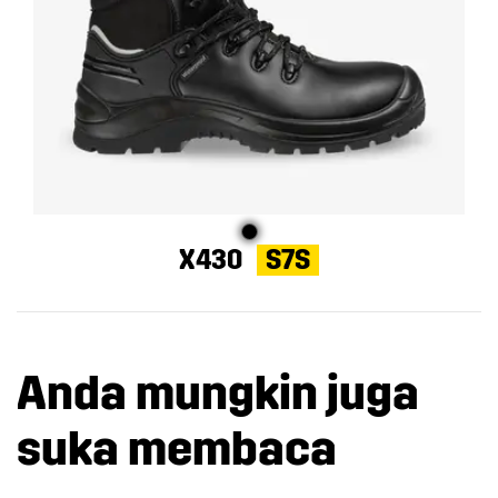
X430
S7S
Anda mungkin juga
suka membaca