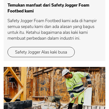
Temukan manfaat dari Safety Jogger Foam
Footbed kami
Safety Jogger Foam Footbed kami ada di hampir
semua sepatu kami dan ada alasan yang bagus
untuk itu. Ketahui bagaimana alas kaki kami
membuat perbedaan dalam industri ini.
Safety Jogger Alas kaki busa