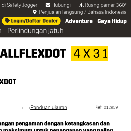
 di Safety Jogger
Hubungi
Ruang pamer 360°
Penjualan langsung
/
Bahasa Indonesia
Login/Daftar Dealer
Adventure
Gaya Hidup
n
Perlindungan jatuh
 ALLFLEXDOT
4 X 3 1
EXDOT
Ref.
Panduan ukuran
012959
tangan pengaman dengan ketangkasan dan
n maksimum untuk penanganan yang paling