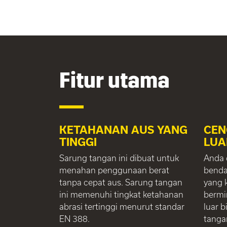
Fitur utama
KETAHANAN AUS YANG
CEN
TINGGI
LUA
Sarung tangan ini dibuat untuk
Anda 
menahan penggunaan berat
benda
tanpa cepat aus. Sarung tangan
yang 
ini memenuhi tingkat ketahanan
bermi
abrasi tertinggi menurut standar
luar b
EN 388.
tangan