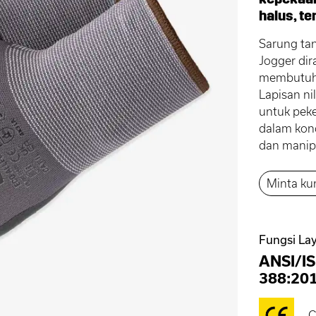
halus, te
Sarung ta
Jogger dir
membutuhk
Lapisan nil
untuk peke
dalam kond
dan manipu
Minta ku
Fungsi Lay
ANSI/I
388:20
C