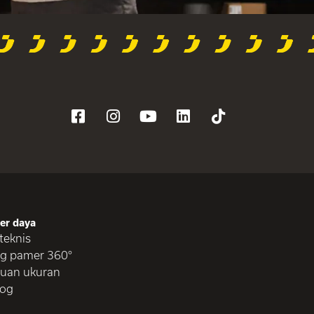
er daya
 teknis
g pamer 360°
uan ukuran
log