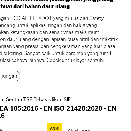
rbuat dari bahan daur ulang
ngan ECO ALLFLEXDOT yang mulus dari Safety
ancang untuk aplikasi ringan dan halus yang
an ketangkasan dan sensitivitas maksimum.
on daur ulang dengan lapisan busa nitril dan titik-titik
rjaan yang presisi dan cengkeraman yang luar biasa
isi kering. Sangat baik untuk perakitan yang rumit
lasi cahaya lainnya. Cocok untuk layar sentuh.
njungan
ar Sentuh TSF Bebas silikon SIF
SEA 105:2016
-
EN ISO 21420:2020
-
EN
16
E
ANSI_ISEA