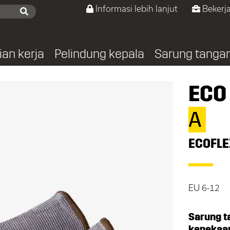
Informasi lebih lanjut
Bekerja
ian kerja
Pelindung kepala
Sarung tanga
ECO
A
ECOFL
EU 6-12
Sarung 
kepekaa