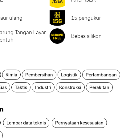
aur ulang
15 pengukur
arung Tangan Layar
Bebas silikon
entuh
Kimia
Pembersihan
Logistik
Pertambangan
Gas
Taktis
Industri
Konstruksi
Perakitan
n
Lembar data teknis
Pernyataan kesesuaian