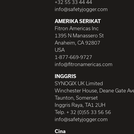
+32 55 33 44 44
info@safetyjogger.com
AMERIKA SERIKAT
Fitron Americas Inc
1395 N Manassero St
Anaheim, CA 92807
USA
1-877-669-9727
info@fitronamericas.com
INGGRIS
SYNOGIX UK Limited
Winchester House, Deane Gate Av
Taunton, Somerset
Inggris Raya, TA1 2UH
Telp. + 32 (0)55 33 56 56
info@safetyjogger.com
Cina