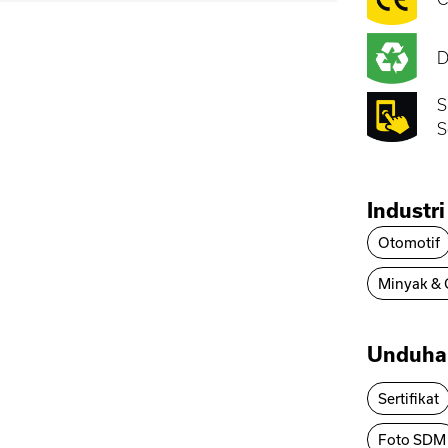
D
S
S
Industri
Otomotif
Minyak & 
Unduha
Sertifikat
Foto SDM