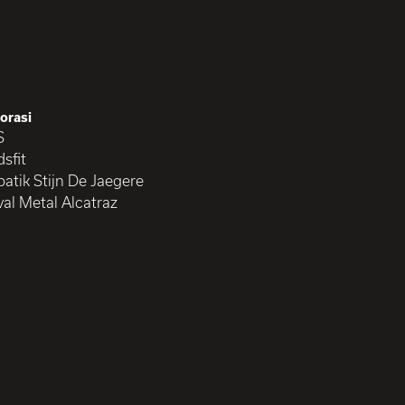
orasi
S
sfit
atik Stijn De Jaegere
val Metal Alcatraz