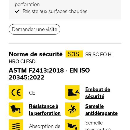
perforation
Résiste aux surfaces chaudes
Demander une visite
Norme de sécurité
S3S
SR SC FO HI
HRO CI ESD
ASTM F2413:2018
-
EN ISO
20345:2022
Embout de
CE
sécurité
Résistance à
Semelle
la perforation
antidérapante
Semelle
Absorption de
résistante à