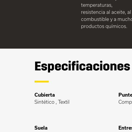
temperaturas,
resistencia al aceite, al
combustible y a much
productos químicos.
Especificaciones
Cubierta
Punte
Sintético , Textil
Comp
Suela
Entre