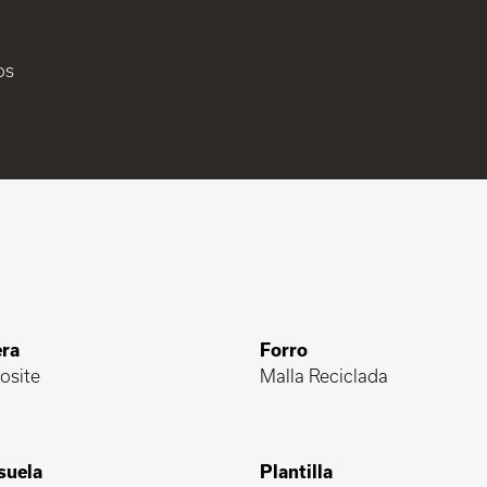
os
ra
Forro
osite
Malla Reciclada
suela
Plantilla