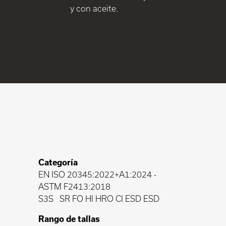
y con aceite.
Categoría
EN ISO 20345:2022+A1:2024
-
ASTM F2413:2018
S3S
SR FO HI HRO CI ESD ESD
Rango de tallas