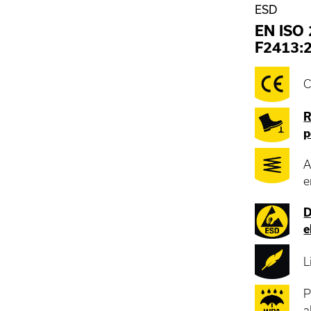
ESD
EN ISO
F2413:
C
R
p
A
e
D
e
L
P
a