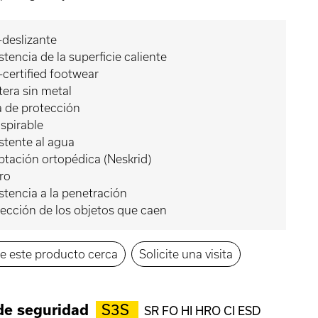
-deslizante
stencia de la superficie caliente
certified footwear
era sin metal
 de protección
spirable
stente al agua
tación ortopédica (Neskrid)
ro
stencia a la penetración
ección de los objetos que caen
e este producto cerca
Solicite una visita
de seguridad
S3S
SR FO HI HRO CI ESD