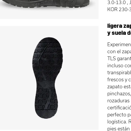
3.0-13.0 ,
KOR 230-
ligera za
y suela 
Experimen
con el zap
TLS garant
incluso co
transpirab
frescos y 
zapato est
pinchazos,
rozaduras
certificac
perfecto p
logística.
pies están