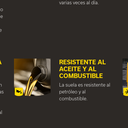
varias veces al día.
ro
ue
e
A
RESISTENTE AL
ACEITE Y AL
COMBUSTIBLE
n
La suela es resistente al
as
petróleo y al
combustible.
al