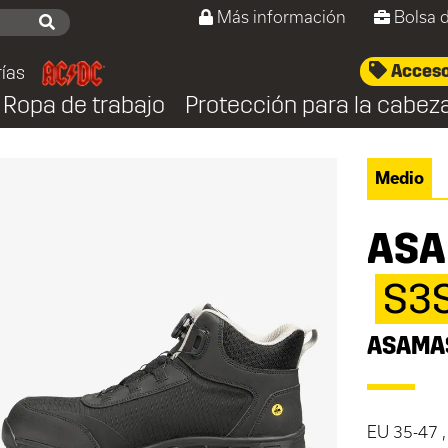
Más información
Bolsa 
Acceso/
ías
Ropa de trabajo
Protección para la cabez
Medio
ASA
S3
ASAMA
EU 35-47 ,