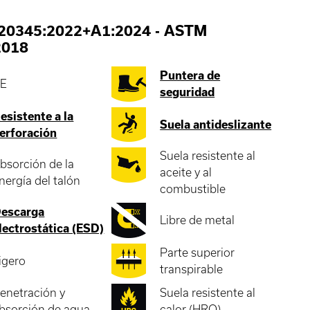
 20345:2022+A1:2024
-
ASTM
2018
Puntera de
E
seguridad
esistente a la
Suela antideslizante
erforación
Suela resistente al
bsorción de la
aceite y al
nergía del talón
combustible
escarga
Libre de metal
lectrostática (ESD)
Parte superior
igero
transpirable
enetración y
Suela resistente al
bsorción de agua
calor (HRO)