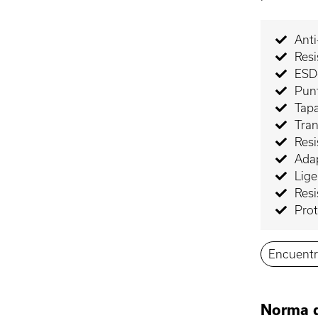
Anti
Resi
ESD-
Punt
Tapa
Tran
Resi
Adap
Lige
Resi
Prot
Encuentr
Norma 