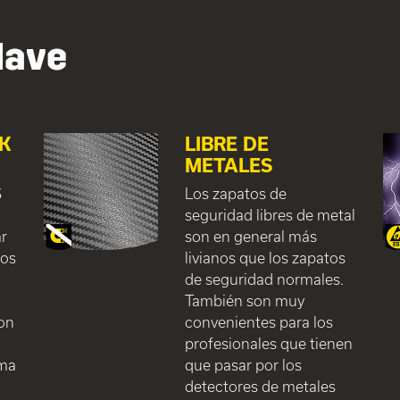
lave
CK
LIBRE DE
METALES
S
Los zapatos de
seguridad libres de metal
ar
son en general más
tos
livianos que los zapatos
de seguridad normales.
También son muy
con
convenientes para los
profesionales que tienen
ema
que pasar por los
detectores de metales