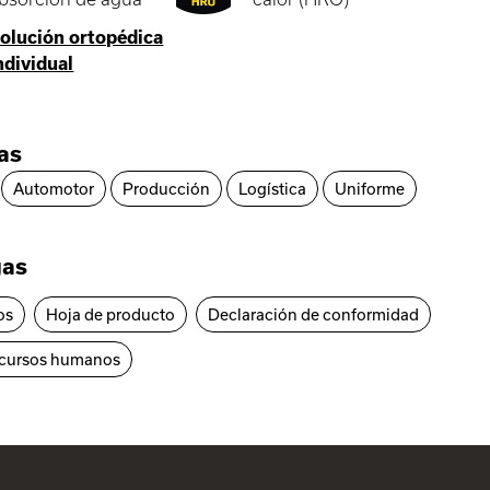
olución ortopédica
ndividual
ias
Automotor
Producción
Logística
Uniforme
gas
os
Hoja de producto
Declaración de conformidad
ecursos humanos