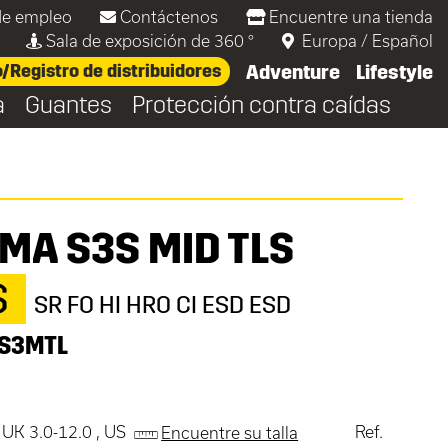
de empleo
Contáctenos
Encuentre una tienda
Sala de exposición de 360 °
Europa
/
Español
Registro de distribuidores
Adventure
Lifestyle
a
Guantes
Protección contra caídas
MA S3S MID TLS
S
SR FO HI HRO CI ESD ESD
S3MTL
 UK 3.0-12.0 , US
Ref.
Encuentre su talla