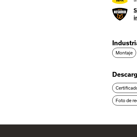
S
i
Industr
Montaje
Descar
Certificad
Foto de r