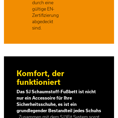
durch eine
gültige EN-
Zertifizierung
abgedeckt
sind.
Komfort, der
funktioniert
Das SJ Schaumstoff-Fußbett ist nicht
nur ein Accessoire für Ihre
Sicherheitsschuhe, es ist
ein
grundlegender Bestandteil jedes Schuhs
. Zusammen mit dem SJ3Fit System sorgt