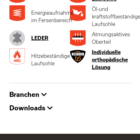
Öl-und
Energieaufnahme
kraftstoffbeständig
im Fersenbereich
Laufsohle
Atmungsaktives
LEDER
Oberteil
Individuelle
Hitzebeständige
orthopädische
Laufsohle
Lösung
Branchen
Downloads