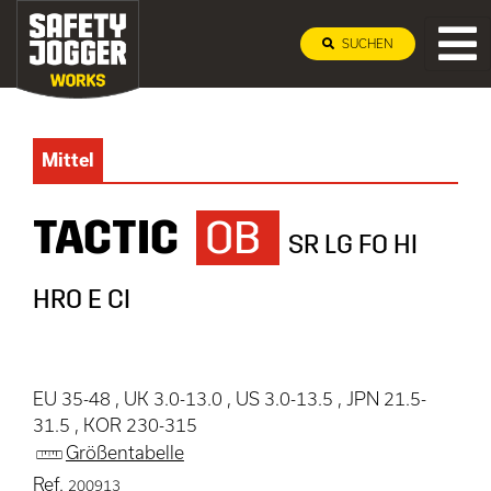
SUCHEN
Mittel
TACTIC
OB
SR LG FO HI
HRO E CI
EU 35-48 , UK 3.0-13.0 , US 3.0-13.5 , JPN 21.5-
31.5 , KOR 230-315
Größentabelle
Ref.
200913