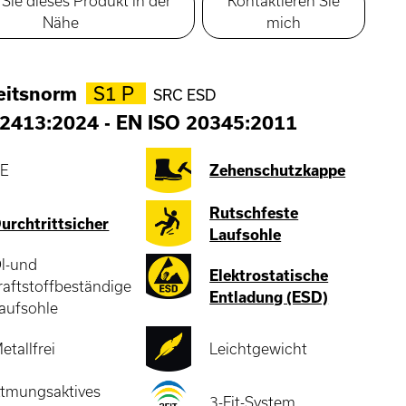
Sie dieses Produkt in der
Kontaktieren Sie
Nähe
mich
eitsnorm
S1 P
SRC ESD
2413:2024
-
EN ISO 20345:2011
E
Zehenschutzkappe
Rutschfeste
urchtrittsicher
Laufsohle
l-und
Elektrostatische
raftstoffbeständige
Entladung (ESD)
aufsohle
etallfrei
Leichtgewicht
tmungsaktives
3-Fit-System