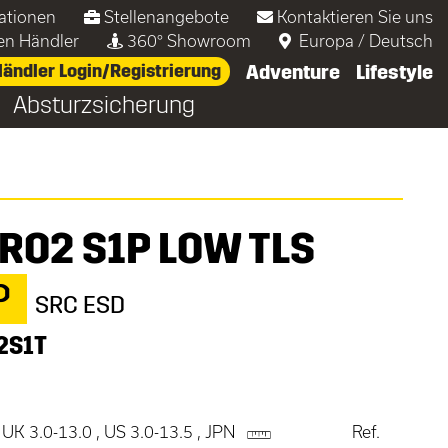
ationen
Stellenangebote
Kontaktieren Sie uns
nen Händler
360° Showroom
Europa
/
Deutsch
ändler Login/Registrierung
Adventure
Lifestyle
Absturzsicherung
ERO2 S1P LOW TLS
P
SRC ESD
2S1T
 UK 3.0-13.0 , US 3.0-13.5 , JPN
Ref.