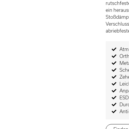
rutschfest
ein herau
Stoßdämpf
Verschluss
abriebfest
Atm
Ort
Meta
Sch
Zeh
Lei
Anp
ESD-
Dur
Ant