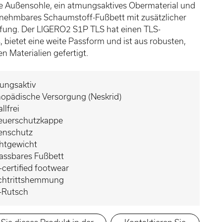
e Außensohle, ein atmungsaktives Obermaterial und
snehmbares Schaumstoff-Fußbett mit zusätzlicher
ung. Der LIGERO2 S1P TLS hat einen TLS-
, bietet eine weite Passform und ist aus robusten,
en Materialien gefertigt.
ungsaktiv
hopädische Versorgung (Neskrid)
llfrei
euerschutzkappe
enschutz
chtgewicht
assbares Fußbett
certified footwear
chtrittshemmung
i-Rutsch