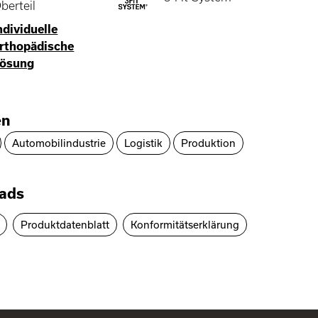
berteil
ndividuelle
rthopädische
ösung
en
Automobilindustrie
Logistik
Produktion
ads
Produktdatenblatt
Konformitätserklärung