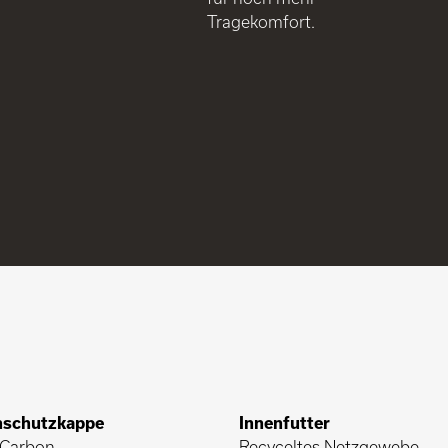
Tragekomfort.
,
nschutzkappe
Innenfutter
Carbon
Recyceltes Netzgewebe