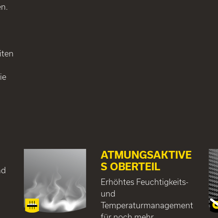
n.
iten
ie
ATMUNGSAKTIVE
S OBERTEIL
nd
Erhöhtes Feuchtigkeits-
und
Temperaturmanagement
für noch mehr