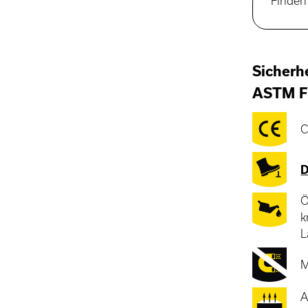
Finden 
Sicherh
ASTM F
C
D
Ö
k
L
M
A