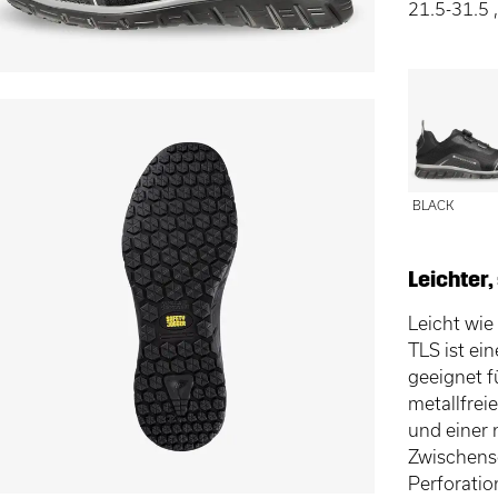
21.5-31.5
BLACK
Leichter
Leicht wie
TLS ist ei
geeignet f
metallfrei
und einer 
Zwischens
Perforatio