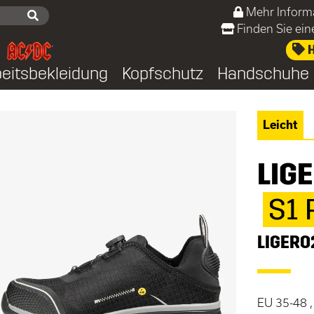
Mehr Inform
Finden Sie ei
H
beitsbekleidung
Kopfschutz
Handschuhe
Leicht
LIG
S1 
LIGERO
EU 35-48 ,