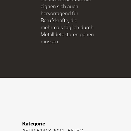
eignen sich auch
hervorragend für
Berufskräfte, die
mehrmals täglich durch
Metalldetektoren gehen
müssen.
Kategorie
ASTM F2413:2024
-
EN ISO