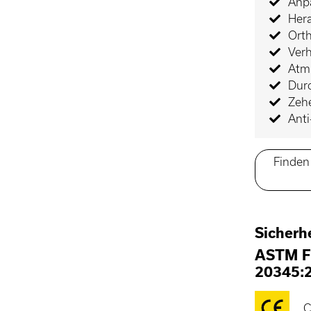
Anp
Her
Ort
Verh
Atm
Dur
Zeh
Ant
Finden 
Sicherh
ASTM F
20345:
C