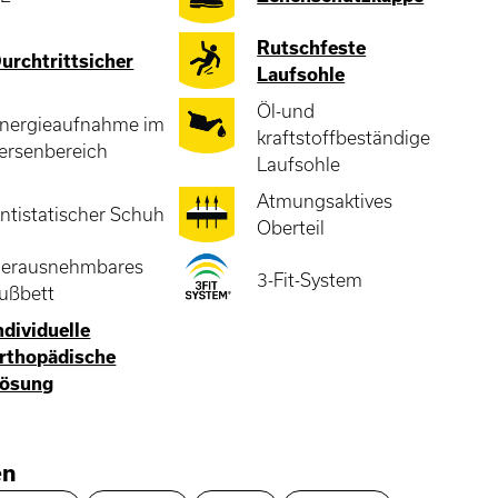
Rutschfeste
urchtrittsicher
Laufsohle
Öl-und
nergieaufnahme im
kraftstoffbeständige
ersenbereich
Laufsohle
Atmungsaktives
ntistatischer Schuh
Oberteil
erausnehmbares
3-Fit-System
ußbett
ndividuelle
rthopädische
ösung
en