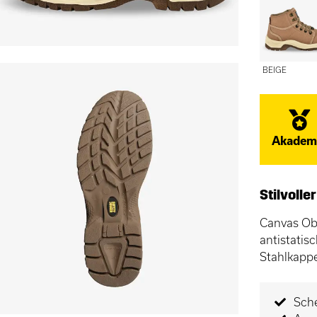
BEIGE
Akadem
Stilvoll
Canvas Obe
antistatisc
Stahlkapp
Sch