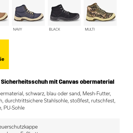
NAVY
BLACK
MULTI
ie
er Sicherheitsschuh mit Canvas obermaterial
rmaterial, schwarz, blau oder sand, Mesh-Futter,
h, durchtrittsichere Stahlsohle, stoßfest, rutschfest,
e, PU-Sohle
euerschutzkappe