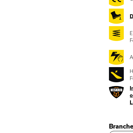
D
E
F
A
H
F
I
o
L
Branch