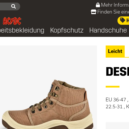
Mehr Inform
Finden Sie ei
H
beitsbekleidung
Kopfschutz
Handschuhe
Leicht
DES
EU 36-47 ,
22.5-31 ,