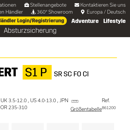
ationen
Stellenangebote
Kontaktieren Sie uns
nen Händler
360° Showroom
Europa
/
Deutsch
ändler Login/Registrierung
Adventure
Lifestyle
Absturzsicherung
ERT
S1 P
SR SC FO CI
 UK 3.5-12.0 , US 4.0-13.0 , JPN
Ref.
 KOR 235-310
861200
Größentabelle