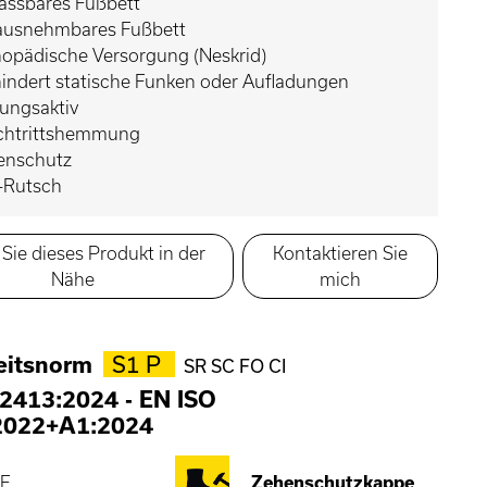
assbares Fußbett
ausnehmbares Fußbett
hopädische Versorgung (Neskrid)
indert statische Funken oder Aufladungen
ungsaktiv
chtrittshemmung
enschutz
i-Rutsch
Sie dieses Produkt in der
Kontaktieren Sie
Nähe
mich
eitsnorm
S1 P
SR SC FO CI
2413:2024
-
EN ISO
2022+A1:2024
E
Zehenschutzkappe