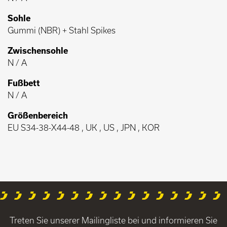
Sohle
Gummi (NBR) + Stahl Spikes
Zwischensohle
N / A
Fußbett
N / A
Größenbereich
EU S34-38-X44-48 , UK , US , JPN , KOR
Treten Sie unserer Mailingliste bei und informieren Sie