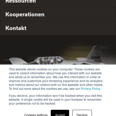
Ressourcen
Kooperationen
Kontakt
This website stores cookies on your computer. These cookies are
used to collect information about how you interact with our website
and allow us to remember you. We use this information in order to
improve and customize your browsing experience and for analytics
and metrics about our visitors both on this website and other media.
To find out more about the cookies we use, see our
Privacy Policy
If you decline, your information won’t be tracked when you visit this
website. A single cookie will be used in your browser to remember
© 2020-2024 Safety Jogger All rights reserved
your preference not to be tracked.
Site map
Datenschutz-Bestimmungen
Cookies settings
Accept
Decline