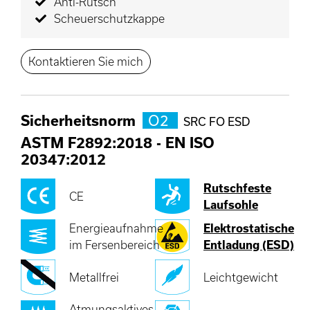
Anti-Rutsch
Scheuerschutzkappe
Kontaktieren Sie mich
Sicherheitsnorm
O2
SRC FO ESD
ASTM F2892:2018
-
EN ISO
20347:2012
Rutschfeste
CE
Laufsohle
Energieaufnahme
Elektrostatische
im Fersenbereich
Entladung (ESD)
Metallfrei
Leichtgewicht
Atmungsaktives