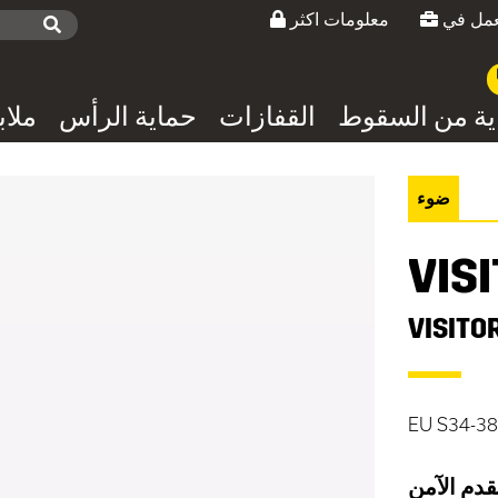
معلومات اكثر
ية من السقوط
القفازات
حماية الرأس
ملا
ضوء
VIS
VISITO
EU S34-38
دم الآمن