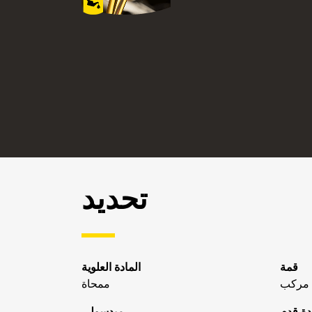
تحديد
قمة
المادة العلوية
مركب
ممحاة
ة قدم
ميدسولي