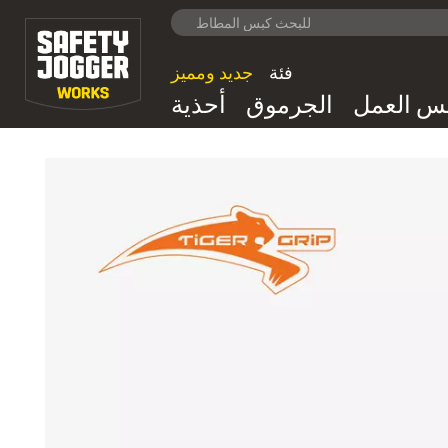
فئة
جديد ومميز
بس العمل
الجرموق
أحذية