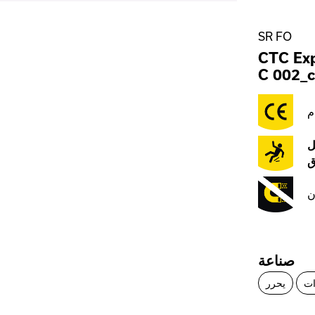
SR FO
CTC Exp
C 002_c
م
ل
ق
ن
صناعة
ات
يحرر