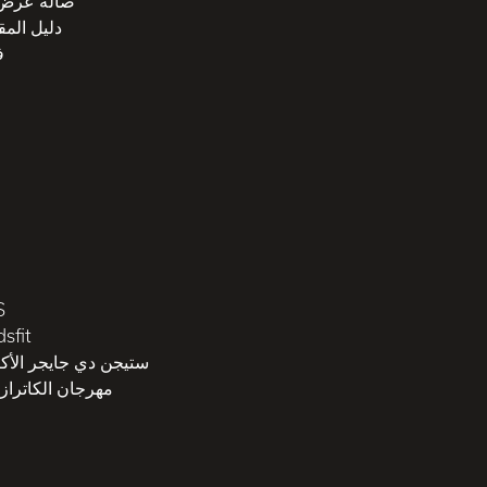
صالة عرض 60
دليل الم
ف
S
sfit
ستيجن دي جايجر الأك
مهرجان الكاتراز 