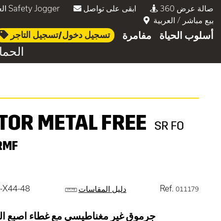
صالة عرض 360
ابقى على تواصل
العمل في Safety Jogger
بيع مباشر
/
العربية
أسلوب الحياة
مفامرة
تسجيل دخول/تسجيل التاجر
الحما
ITOR METAL FREE
SR FO
RMF
-X44-48
Ref.
دليل المقاسات
011179
جرموق غير مغناطيسي مع غطاء اصبع الق