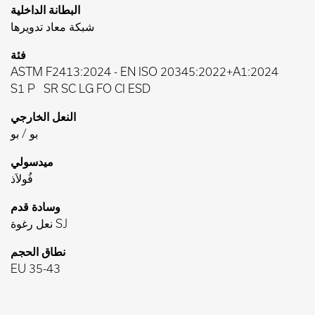
البطانة الداخلية
شبكة معاد تدويرها
فئة
ASTM F2413:2024
-
EN ISO 20345:2022+A1:2024
S1 P
SR SC LG FO CI ESD
النعل الخارجي
بو / بو
ميدسولي
فُولاَذ
وسادة قدم
نعل رغوة SJ
نطاق الحجم
EU 35-43