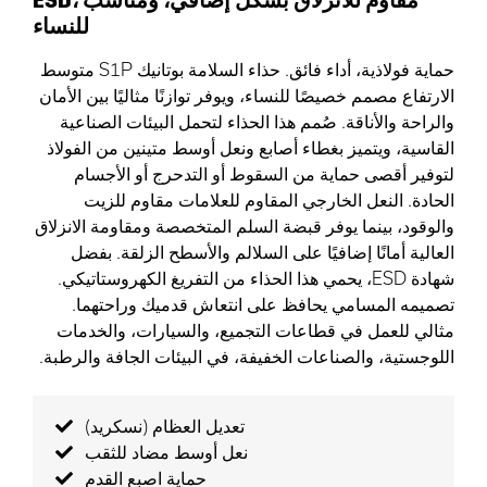
للنساء
حماية فولاذية، أداء فائق. حذاء السلامة بوتانيك S1P متوسط
الارتفاع مصمم خصيصًا للنساء، ويوفر توازنًا مثاليًا بين الأمان
والراحة والأناقة. صُمم هذا الحذاء لتحمل البيئات الصناعية
القاسية، ويتميز بغطاء أصابع ونعل أوسط متينين من الفولاذ
لتوفير أقصى حماية من السقوط أو التدحرج أو الأجسام
الحادة. النعل الخارجي المقاوم للعلامات مقاوم للزيت
والوقود، بينما يوفر قبضة السلم المتخصصة ومقاومة الانزلاق
العالية أمانًا إضافيًا على السلالم والأسطح الزلقة. بفضل
شهادة ESD، يحمي هذا الحذاء من التفريغ الكهروستاتيكي.
تصميمه المسامي يحافظ على انتعاش قدميك وراحتهما.
مثالي للعمل في قطاعات التجميع، والسيارات، والخدمات
اللوجستية، والصناعات الخفيفة، في البيئات الجافة والرطبة.
تعديل العظام (نسكريد)
نعل أوسط مضاد للثقب
حماية اصبع القدم