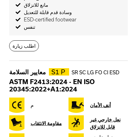
مانع للانزلاق
وسادة قدم قابلة للتعديل
ESD-certified footwear
تنفس
اطلب زيارة
S1 P
معايير السلامة
SR SC LG FO CI ESD
ASTM F2413:2024
-
EN ISO
20345:2022+A1:2024
أنف الأمان
م
نعل خارجي غير
مقاومة الانثقاب
قابل للانزلاق
نعل خارجي