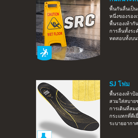
พื้นกันลื่นเป็
หนึ่งของรองเ
พื้นรองเท้าก
การลื่นทั้งร
ทดสอบทั้งบนพ
SJ โฟม
พื้นรองเท้าป
สวมใส่สบายช่
การเดินที่สม
กระแทกที่ดีเย
ระบายอากาศแ