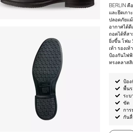
BERLIN คือร
และยึดเกาะพ
ปลอดภัยแม้
อากาศได้ด
ถอดได้ที่ส
ยิ่งขึ้น โฟ
เท้า รองเท
ป้องกันไฟฟ
ทรงคลาสสิก
ป้อง
พื้น
ระบา
ขัด
การป
กันลื