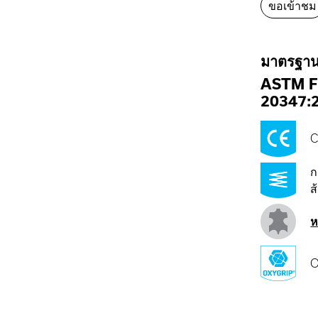
ขอเข้าชม
มาตรฐา
ASTM F
20347:
C
ก
ส
ห
O