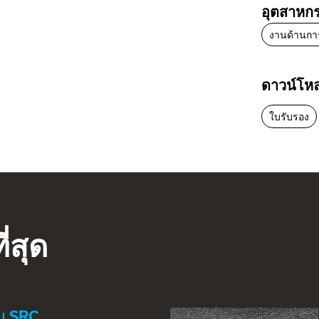
อุตสาหก
งานด้านการ
ดาวน์โห
ใบรับรอง
่สุด
ับ SRC