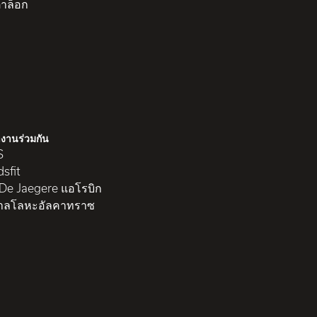
าล็อก
งานร่วมกัน
S
sfit
 De Jaegere แอโรบิก
าลโลหะอัลคาทราซ