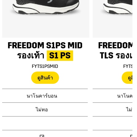
FREEDOM S1PS MID
FREEDOM 
รองเท้า
S1 PS
TLS
รองเท
FYTS1PSMID
FYTS1
ดูสินค้า
ดูสิ
นาโนคาร์บอน
นาโนคาร
ไม่ทอ
ไม่ท