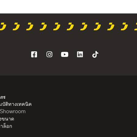
ากร
บัติทางเทคนิค
 Showroom
งขนาด
าล็อก