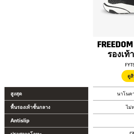
FREEDOM
รองเท้
FYT
ดูส
สูงสุด
นาโนคา
พื้นรองเท้าชั้นกลาง
ไม่
Antislip
ปราศจากโลหะ