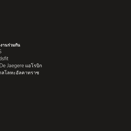
งานร่วมกัน
S
sfit
 De Jaegere แอโรบิก
าลโลหะอัลคาทราซ