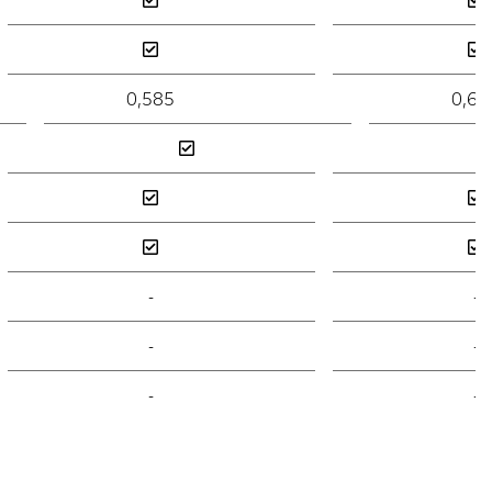
0,585
0,60
-
-
-
-
-
-