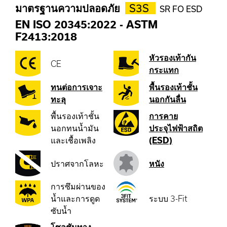
มาตรฐานความปลอดภัย
S3S
SR FO ESD
EN ISO 20345:2022
-
ASTM
F2413:2018
หัวรองเท้ากัน
CE
กระแทก
ทนต่อการเจาะ
พื้นรองเท้าชั้น
ทะลุ
นอกกันลื่น
พื้นรองเท้าชั้น
การคาย
นอกทนน้ำมัน
ประจุไฟฟ้าสถิต
และเชื้อเพลิง
(ESD)
ปราศจากโลหะ
หนัง
การซึมผ่านของ
น้ำและการดูด
ระบบ 3-Fit
ซับน้ำ
โซลูชันทาง