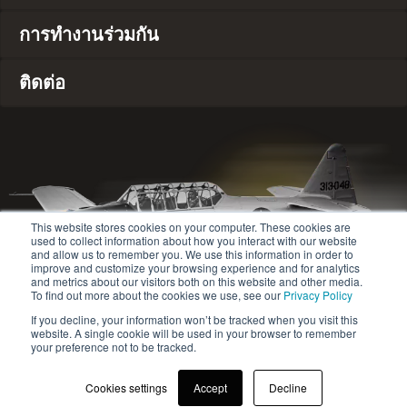
การทำงานร่วมกัน
ติดต่อ
This website stores cookies on your computer. These cookies are
used to collect information about how you interact with our website
and allow us to remember you. We use this information in order to
improve and customize your browsing experience and for analytics
and metrics about our visitors both on this website and other media.
To find out more about the cookies we use, see our
Privacy Policy
If you decline, your information won’t be tracked when you visit this
website. A single cookie will be used in your browser to remember
© 2020-2024 Safety Jogger All rights reserved
your preference not to be tracked.
Site map
นโยบายความเป็นส่วนตัว
Cookies settings
Accept
Decline