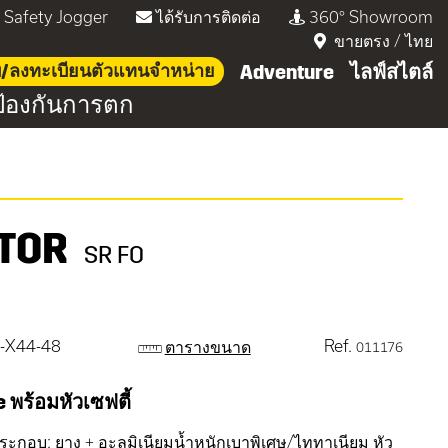
่ Safety Jogger
ได้รับการติดต่อ
360° Showroom
ขายตรง
/
ไทย
บบ/ลงทะเบียนตัวแทนจำหน่าย
Adventure
ไลฟ์สไตล์
้องกันการตก
ITOR
SR FO
-X44-48
Ref.
ตารางขนาด
011176
 พร้อมหัวเซฟตี้
ระกอบ: ยาง + อะลูมิเนียมน้ำหนักเบาพิเศษ/ไททาเนียม หัว