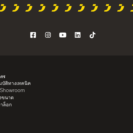
ากร
บัติทางเทคนิค
 Showroom
งขนาด
าล็อก