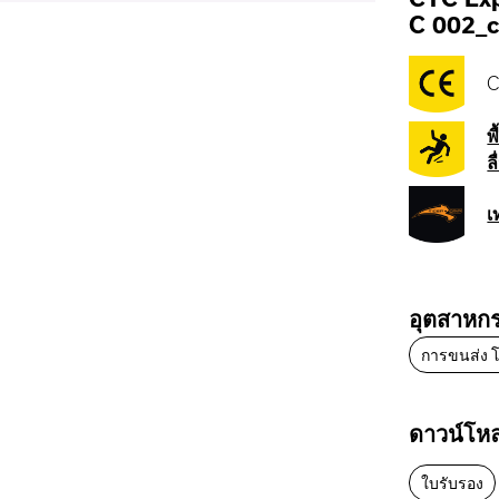
C 002_c
C
พ
ลื
เ
อุตสาหก
การขนส่ง โ
ดาวน์โห
ใบรับรอง