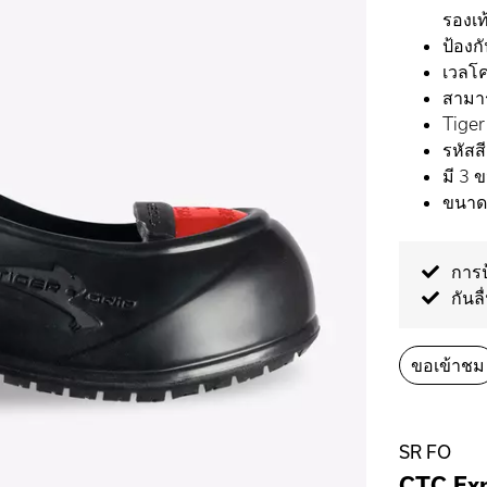
รองเท
ป้องก
เวลโค
สามาร
Tiger
รหัสส
มี 3 
ขนาด 
การป
กันลื
ขอเข้าชม
SR FO
CTC Exp