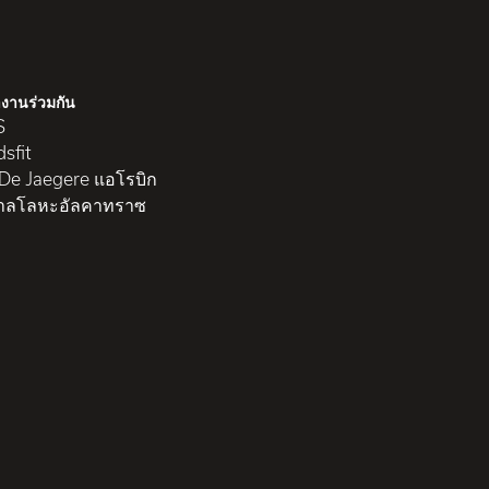
งานร่วมกัน
S
sfit
 De Jaegere แอโรบิก
าลโลหะอัลคาทราซ