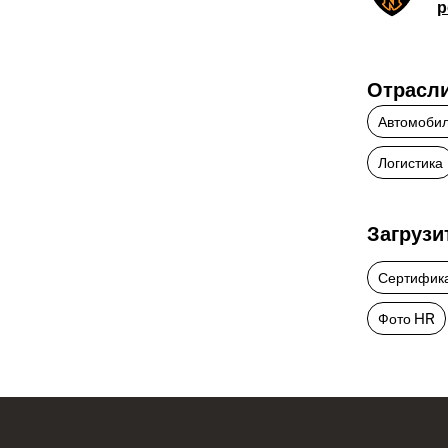
р
Отрасл
Автомоби
Логистика
Загрузи
Сертифик
Фото HR