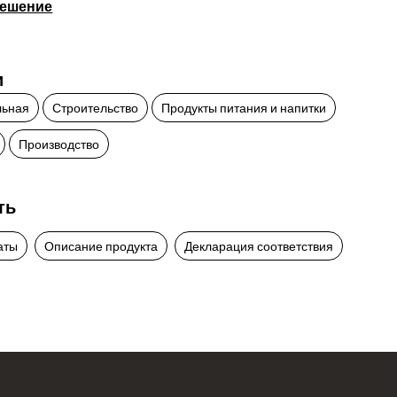
ешение
и
льная
Строительство
Продукты питания и напитки
Производство
ть
аты
Описание продукта
Декларация соответствия