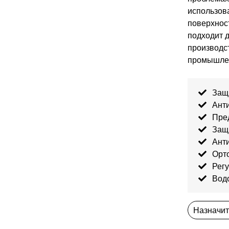
использов
поверхнос
подходит д
производст
промышлен
Защ
Ант
Пре
Защ
Ант
Орт
Рег
Вод
Назначит