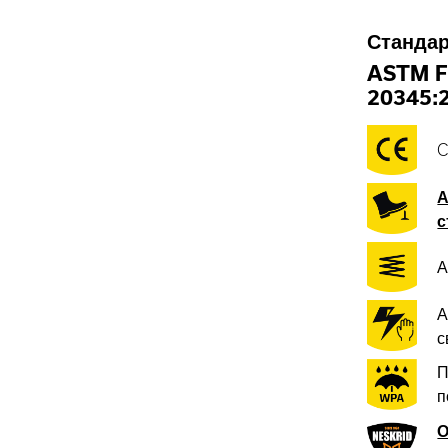
Стандар
ASTM F
20345:
C
А
с
А
А
с
П
п
О