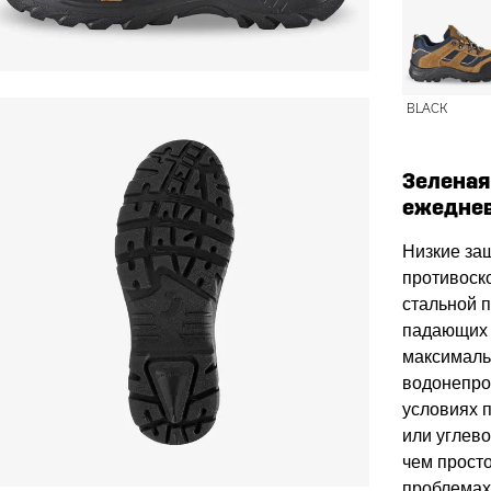
BLACK
Зеленая
ежеднев
Низкие за
противоск
стальной 
падающих 
максималь
водонепро
условиях 
или углев
чем прост
проблемах 