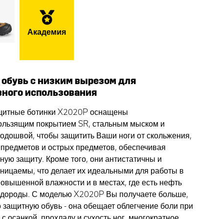
Академия
 обувь с низким вырезом для
ного использования
щитные ботинки X2020P оснащены
ользящим покрытием SR, стальным мыском и
подошвой, чтобы защитить Ваши ноги от скольжения,
предметов и острых предметов, обеспечивая
ную защиту. Кроме того, они антистатичны и
ницаемы, что делает их идеальными для работы в
повышенной влажности и в местах, где есть нефть
одороды. С моделью X2020P Вы получаете больше,
о защитную обувь - она обещает облегчение боли при
с осанкой, прохладу и сухость ног, многократное