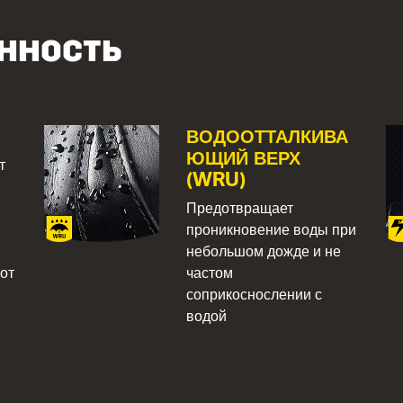
нность
ВОДООТТАЛКИВА
ЮЩИЙ ВЕРХ
т
(WRU)
Предотвращает
и
проникновение воды при
небольшом дожде и не
от
частом
соприкоснослении с
водой