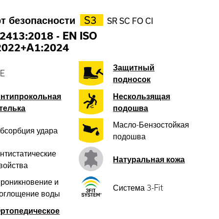
т безопасности
S3
SR SC FO CI
2413:2018
-
EN ISO
2022+A1:2024
Защитный
E
подносок
нтипрокольная
Нескользящая
телька
подошва
Масло-Бензостойкая
бсорбция удара
подошва
нтистатические
Натуральная кожа
войства
роникновение и
Система 3-Fit
оглощение воды
ртопедическое