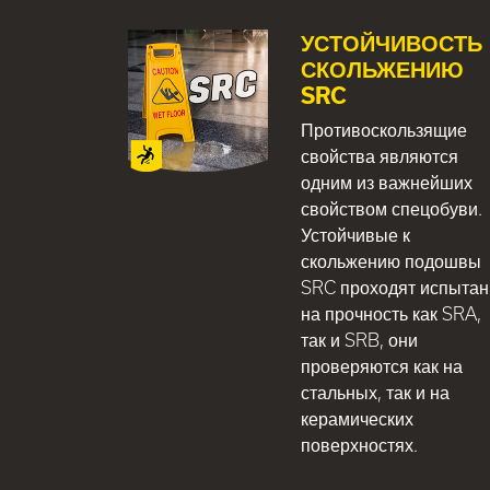
УСТОЙЧИВОСТЬ 
СКОЛЬЖЕНИЮ
SRC
Противоскользящие
свойства являются
одним из важнейших
свойством спецобуви.
Устойчивые к
скольжению подошвы
SRC проходят испыта
на прочность как SRA,
так и SRB, они
проверяются как на
стальных, так и на
керамических
поверхностях.