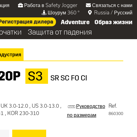
ация
Работа в Safety Jogger
Связаться с нами
Шоурум 360 °
Russia
/
Русский
Регистрация дилера
Adventure
Образ жизни
рчатки
Защита от падения
ндустрия
20P
S3
SR SC FO CI
 UK 3.0-12.0 , US 3.0-13.0 ,
Ref.
Руководство
31 , KOR 230-310
860300
по размерам