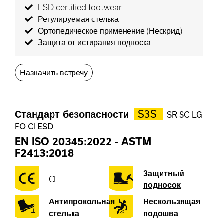
ESD-certified footwear
Регулируемая стелька
Ортопедическое применение (Нескрид)
Защита от истирания подноска
Назначить встречу
Стандарт безопасности
S3S
SR SC LG
FO CI ESD
EN ISO 20345:2022
-
ASTM
F2413:2018
Защитный
CE
подносок
Антипрокольная
Нескользящая
стелька
подошва