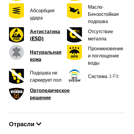
Масло-
Абсорбция
Бензостойкая
удара
подошва
Антистатика
Отсутствие
(ESD)
металла
Проникновение
Натуральная
и поглощение
кожа
воды
Подошва не
Система 3-Fit
саркирует пол
Ортопедическое
решение
Отрасли