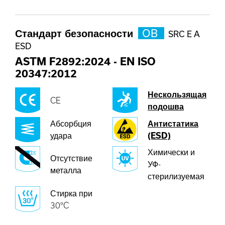
Стандарт безопасности
OB
SRC E A
ESD
ASTM F2892:2024
-
EN ISO
20347:2012
Нескользящая
CE
подошва
Абсорбция
Антистатика
удара
(ESD)
Химически и
Отсутствие
УФ-
металла
стерилизуемая
Стирка при
30°C