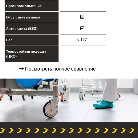
Противоскольжение
Отсутствие металла
Антистатика (ESD)
0,177
Вес
-
Термостойкая подошва
(HRO)
Посмотреть полное сравнение