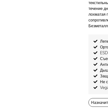
текстильн
течение дн
лохматая 
сопротивл
Безметалл
Лег
Орт
ESD-
Съе
Ант
Дыш
Защ
Не 
Veg
Назначит