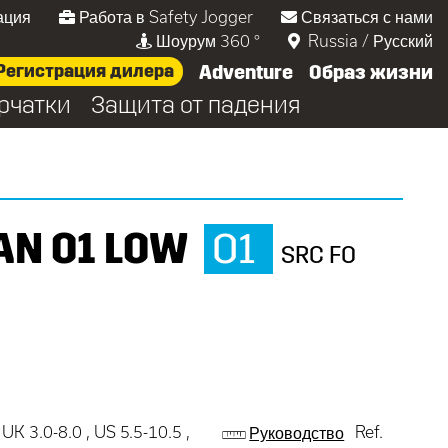
ация
Работа в Safety Jogger
Связаться с нами
Шоурум 360 °
Russia
/
Русский
Регистрация дилера
Adventure
Образ жизни
рчатки
Защита от падения
AN O1 LOW
O1
SRC FO
UK 3.0-8.0 , US 5.5-10.5 ,
Ref.
Руководство