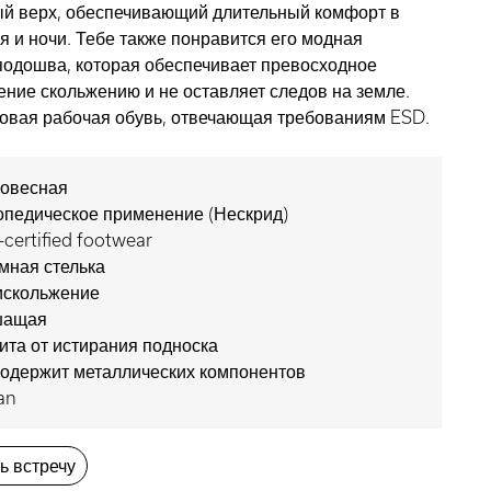
ый верх, обеспечивающий длительный комфорт в
я и ночи. Тебе также понравится его модная
подошва, которая обеспечивает превосходное
ение скольжению и не оставляет следов на земле.
овая рабочая обувь, отвечающая требованиям ESD.
ковесная
опедическое применение (Нескрид)
certified footwear
мная стелька
искольжение
ащая
ита от истирания подноска
содержит металлических компонентов
an
ь встречу