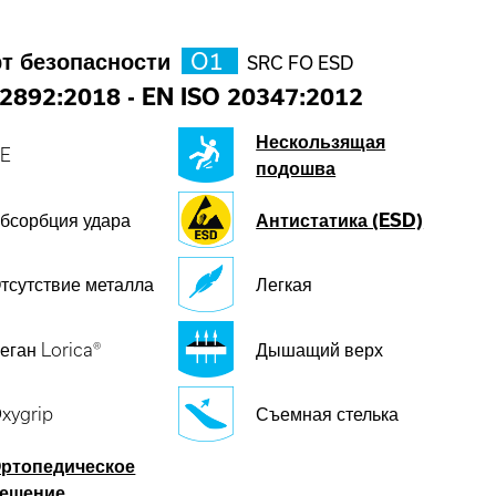
т безопасности
O1
SRC FO ESD
2892:2018
-
EN ISO 20347:2012
Нескользящая
E
подошва
бсорбция удара
Антистатика (ESD)
тсутствие металла
Легкая
еган Lorica®
Дышащий верх
xygrip
Съемная стелька
ртопедическое
ешение