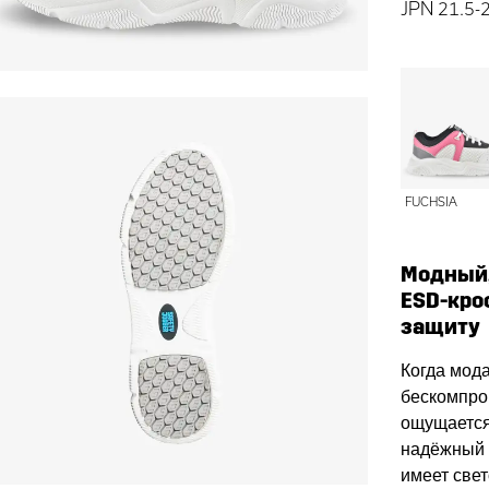
JPN 21.5-
FUCHSIA
Модный,
ESD-кро
защиту
Когда мода
бескомпро
ощущается 
надёжный 
имеет све