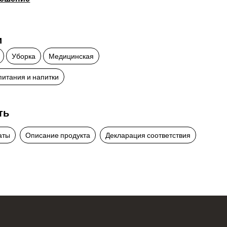
и
Уборка
Медицинская
питания и напитки
ть
аты
Описание продукта
Декларация соответствия