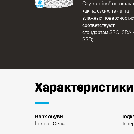
Oxytraction® не скольз
как на сухих, так и на
влажных поверхностя
соответствуют
стандартам SRC (SRA 
SRB).
Характеристики
Верх обуви
Подк
Lorica , Сетка
Перер