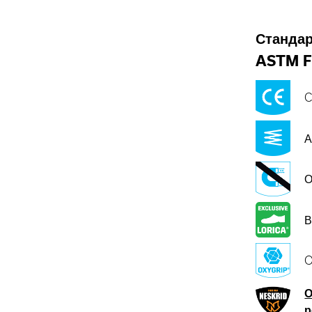
Стандар
ASTM F
C
А
О
В
O
О
р