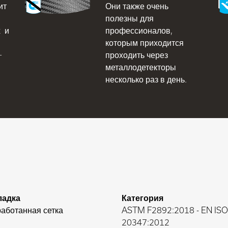
ит
Они также очень
полезны для
х и
профессионалов,
которым приходится
+
проходить через
металлодетекторы
несколько раз в день.
ладка
Категория
аботанная сетка
ASTM F2892:2018
-
EN ISO
20347:2012