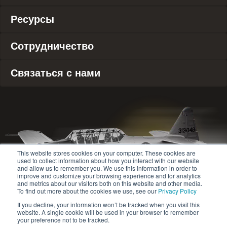
Ресурсы
Сотрудничество
Связаться с нами
This website stores cookies on your computer. These cookies are
used to collect information about how you interact with our website
and allow us to remember you. We use this information in order to
improve and customize your browsing experience and for analytics
and metrics about our visitors both on this website and other media.
To find out more about the cookies we use, see our
Privacy Policy
If you decline, your information won’t be tracked when you visit this
website. A single cookie will be used in your browser to remember
© 2020-2024 Safety Jogger All rights reserved
your preference not to be tracked.
Site map
Политика конфиденциальности