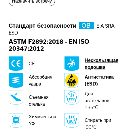
Назначить встречу
Стандарт безопасности
OB
E A SRA
ESD
ASTM F2892:2018
-
EN ISO
20347:2012
Нескользящая
CE
подошва
Абсорбция
Антистатика
удара
(ESD)
Для
Съемная
автоклавов
стелька
135°C
Химически и
Стирать при
УФ-
90°C