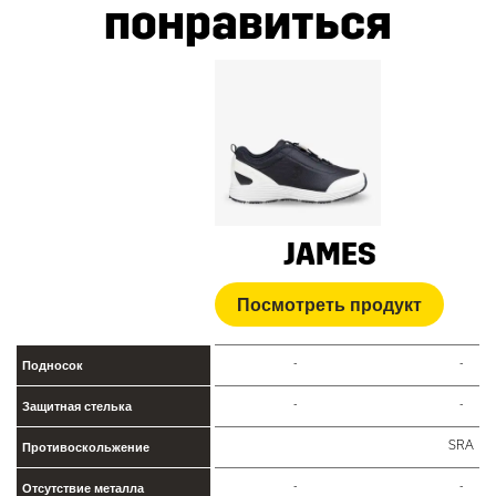
понравиться
JAMES
Посмотреть продукт
-
-
Подносок
-
-
Защитная стелька
SRA
Противоскольжение
-
-
Отсутствие металла