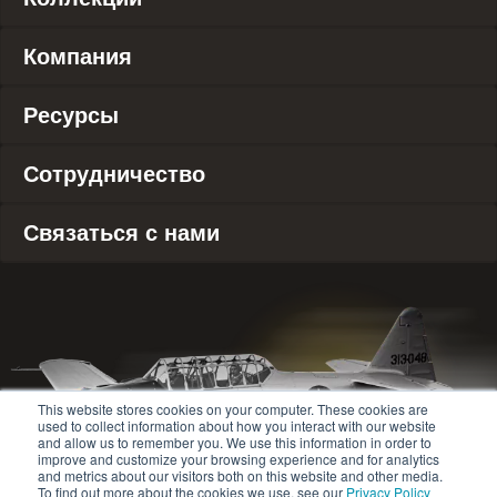
Компания
Ресурсы
Сотрудничество
Связаться с нами
This website stores cookies on your computer. These cookies are
used to collect information about how you interact with our website
and allow us to remember you. We use this information in order to
improve and customize your browsing experience and for analytics
and metrics about our visitors both on this website and other media.
To find out more about the cookies we use, see our
Privacy Policy