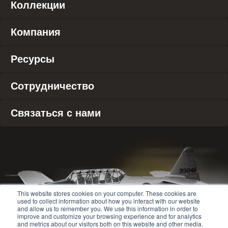
Коллекции
Компания
Ресурсы
Сотрудничество
Связаться с нами
This website stores cookies on your computer. These cookies are
used to collect information about how you interact with our website
and allow us to remember you. We use this information in order to
improve and customize your browsing experience and for analytics
and metrics about our visitors both on this website and other media.