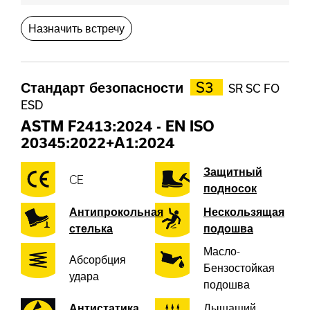
Назначить встречу
Стандарт безопасности
S3
SR SC FO
ESD
ASTM F2413:2024
-
EN ISO
20345:2022+A1:2024
Защитный
CE
подносок
Антипрокольная
Нескользящая
стелька
подошва
Масло-
Абсорбция
Бензостойкая
удара
подошва
Антистатика
Дышащий