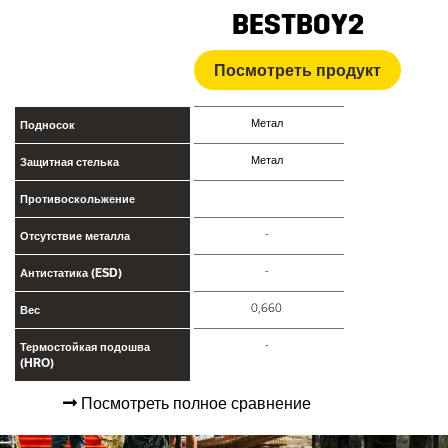
BESTBOY2
Посмотреть продукт
Метал
Подносок
Метал
Защитная стелька
Противоскольжение
-
Отсутствие металла
-
Антистатика (ESD)
0,660
Вес
-
Термостойкая подошва
(HRO)
Посмотреть полное сравнение