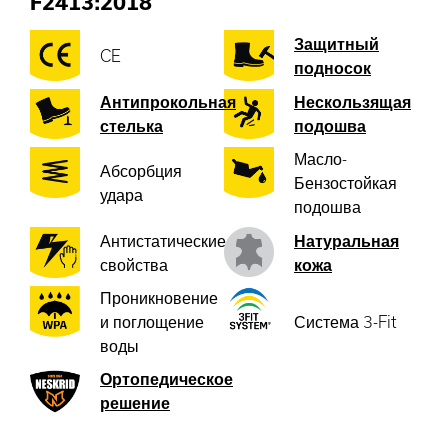
F2413:2018
Защитный
CE
подносок
Антипрокольная
Нескользящая
стелька
подошва
Масло-
Абсорбция
Бензостойкая
удара
подошва
Антистатические
Натуральная
свойства
кожа
Проникновение
и поглощение
Система 3-Fit
воды
Ортопедическое
решение