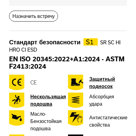
Назначить встречу
Стандарт безопасности
S1
SR SC HI
HRO CI ESD
EN ISO 20345:2022+A1:2024
-
ASTM
F2413:2024
Защитный
CE
подносок
Нескользящая
Абсорбция
подошва
удара
Масло-
Антистатические
Бензостойкая
свойства
подошва