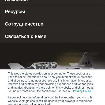
Ресурсы
Сотрудничество
Связаться с нами
This website stores cookies on your computer. These cookies are
used to collect information about how you interact with our website
and allow us to remember you. We use this information in order to
improve and customize your browsing experience and for analytics
and metrics about our visitors both on this website and other media.
To find out more about the cookies we use, see our
Privacy Policy
If you decline, your information won’t be tracked when you visit this
website. A single cookie will be used in your browser to remember
© 2020-2024 Safety Jogger All rights reserved
your preference not to be tracked.