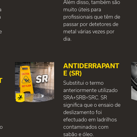
Além disso, também são
a
muito úteis para
a
profissionais que têm de
passar por detetores de
e
metal várias vezes por
dia.
ANTIDERRAPANT
E (SR)
T
Substitui o termo
anteriormente utilizado
SRA+SRB=SRC. SR
significa que o ensaio de
deslizamento foi
efectuado em ladrilhos
mo
contaminados com
sabão e óleo.