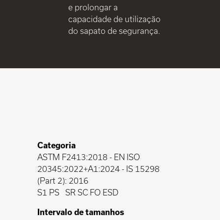
e prolongar a
capacidade de utilização
do sapato de segurança.
Categoria
ASTM F2413:2018
-
EN ISO
20345:2022+A1:2024
-
IS 15298
(Part 2): 2016
S1 PS
SR SC FO ESD
Intervalo de tamanhos