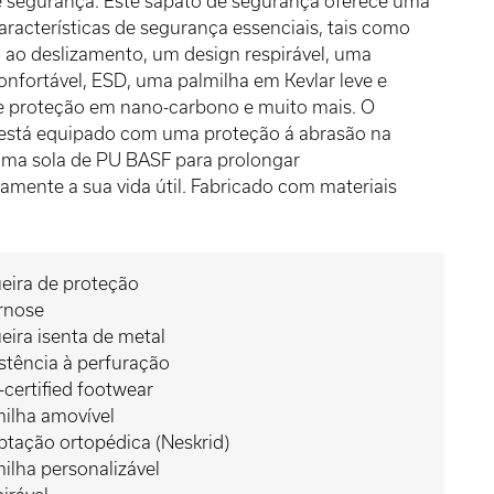
e segurança. Este sapato de segurança oferece uma
racterísticas de segurança essenciais, tais como
a ao deslizamento, um design respirável, uma
onfortável, ESD, uma palmilha em Kevlar leve e
de proteção em nano-carbono e muito mais. O
tá equipado com uma proteção á abrasão na
uma sola de PU BASF para prolongar
ivamente a sua vida útil. Fabricado com materiais
eira de proteção
rnose
eira isenta de metal
stência à perfuração
certified footwear
ilha amovível
tação ortopédica (Neskrid)
ilha personalizável