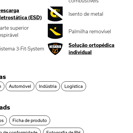
combustíveis
escarga
Isento de metal
letrostática (ESD)
arte superior
Palmilha removível
espirável
Solução ortopédica
istema 3-Fit-System
individual
ias
m
Automóvel
Indústria
Logística
ads
os
Ficha de produto
o de conformidade
Fotografia de RH