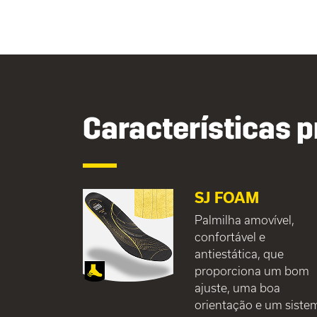
Características p
SJ FOAM
Palmilha amovível,
confortável e
antiestática, que
proporciona um bom
ajuste, uma boa
orientação e um siste