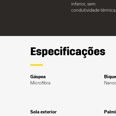
inferior, sem
condutividade térmica
Especificações
Gáspea
Bique
Microfibra
Nano
Sola exterior
Palmi