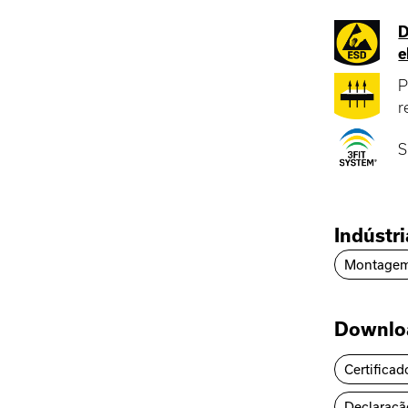
D
e
P
r
S
Indústr
Montage
Downlo
Certificad
Declaraçã