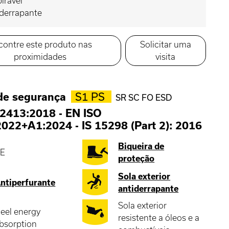
irável
iderrapante
contre este produto nas
Solicitar uma
proximidades
visita
de segurança
S1 PS
SR SC FO ESD
2413:2018
-
EN ISO
2022+A1:2024
-
IS 15298 (Part 2): 2016
Biqueira de
E
proteção
Sola exterior
ntiperfurante
antiderrapante
Sola exterior
eel energy
resistente a óleos e a
bsorption