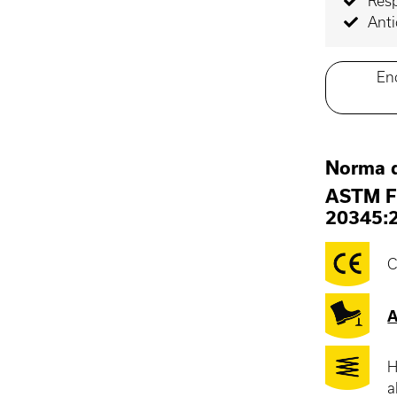
Resp
Ant
En
Norma 
ASTM F
20345:
C
A
H
a