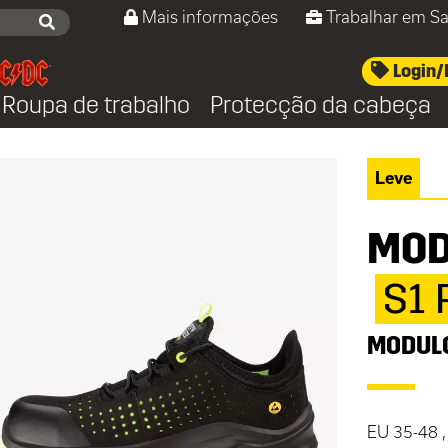
Mais informações
Trabalhar em Sa
Login/
Roupa de trabalho
Protecção da cabeça
Leve
MOD
S1
MODUL
EU 35-48 ,