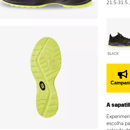
21.5-31.5
BLACK
Campan
A sapati
Experime
escolha p