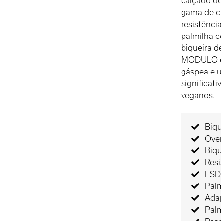
calçado d
gama de ca
resistênci
palmilha c
biqueira 
MODULO es
gáspea e 
significat
veganos.
Biqu
Ove
Biqu
Resi
ESD-
Palm
Adap
Palm