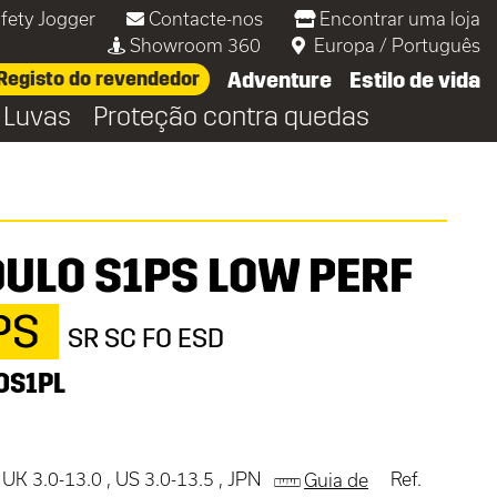
fety Jogger
Contacte-nos
Encontrar uma loja
Showroom 360
Europa
/
Português
Registo do revendedor
Adventure
Estilo de vida
Luvas
Proteção contra quedas
ULO S1PS LOW PERF
 PS
SR SC FO ESD
OS1PL
 UK 3.0-13.0 , US 3.0-13.5 , JPN
Ref.
Guia de