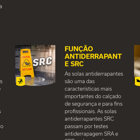
a
e
FUNÇÃO
ANTIDERRAPANT
E SRC
As solas antiderrapantes
es
são uma das
e
características mais
importantes do calçado
de segurança e para fins
s
profissionais. As solas
antiderrapantes SRC
co
passam por testes
antiderrapagem SRA e