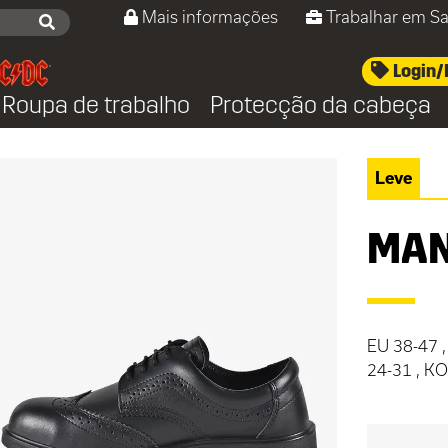
Mais informações
Trabalhar em Sa
Login/
Roupa de trabalho
Protecção da cabeça
Leve
MA
EU 38-47 ,
24-31 , K