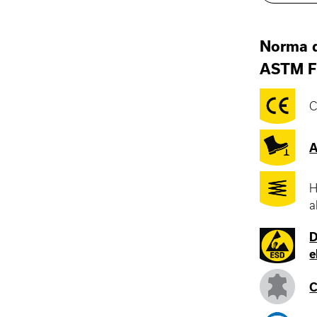
Norma 
ASTM F
C
A
H
a
D
e
C