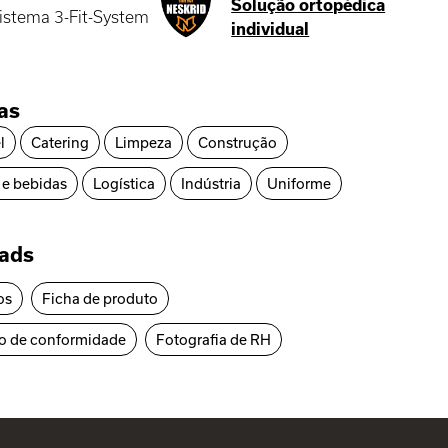
Solução ortopédica
istema 3-Fit-System
individual
ias
l
Catering
Limpeza
Construção
 e bebidas
Logística
Indústria
Uniforme
ads
os
Ficha de produto
o de conformidade
Fotografia de RH