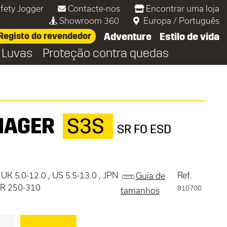
fety Jogger
Contacte-nos
Encontrar uma loja
Showroom 360
Europa
/
Português
Registo do revendedor
Adventure
Estilo de vida
Luvas
Proteção contra quedas
NAGER
S3S
SR FO ESD
 UK 5.0-12.0 , US 5.5-13.0 , JPN
Ref.
Guia de
OR 250-310
810700
tamanhos