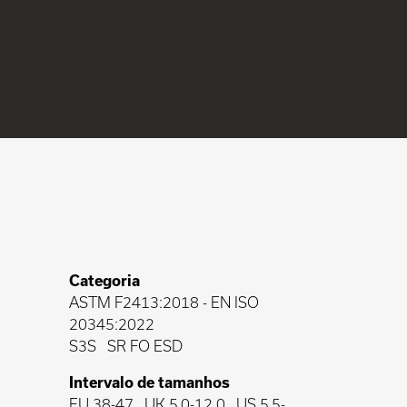
Categoria
ASTM F2413:2018
-
EN ISO
20345:2022
S3S
SR FO ESD
Intervalo de tamanhos
EU 38-47 , UK 5.0-12.0 , US 5.5-