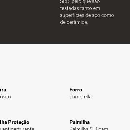
SRB, pelo que são
testadas tanto em
superfícies de aço como
de cerâmica.
ira
Forro
ósito
Cambrella
lha Proteção
Palmilha
o antiperfurante
Palmilha SJ Foam