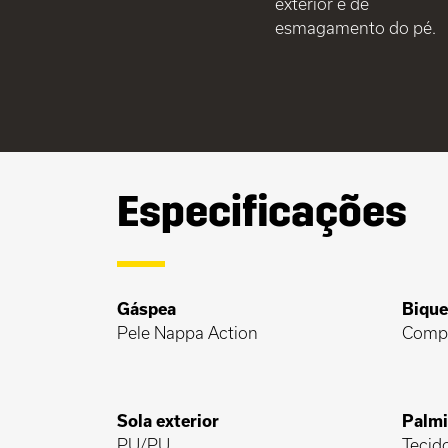
exterior e de
esmagamento do pé.
Especificações
Gáspea
Bique
Pele Nappa Action
Comp
Sola exterior
Palmi
PU/PU
Tecid