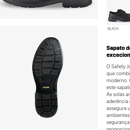
BLACK
Sapato d
excecion
O Safety 
que combi
moderno. C
este sapat
As solas 
aderência 
assegura u
ambientes
segurança 
proporcio