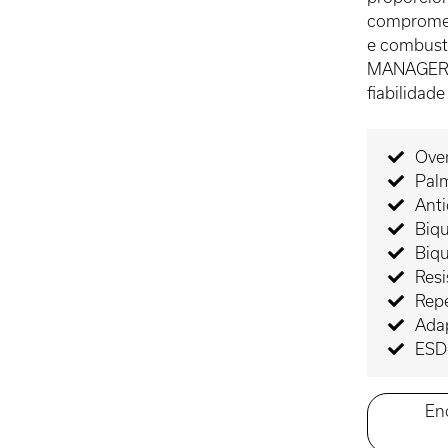
compromete
e combustí
MANAGER é 
fiabilidade
Ove
Palm
Ant
Biqu
Biqu
Resi
Rep
Adap
ESD-
En