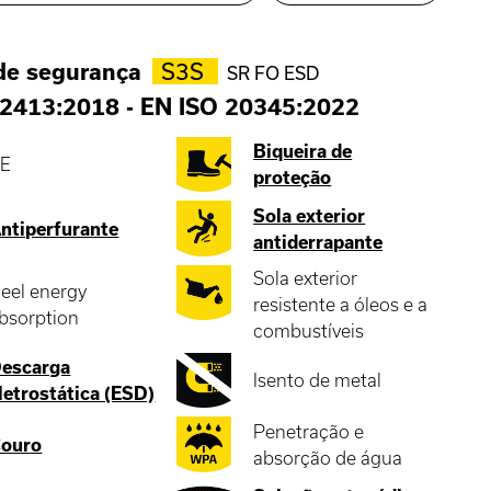
de segurança
S3S
SR FO ESD
2413:2018
-
EN ISO 20345:2022
Biqueira de
E
proteção
Sola exterior
ntiperfurante
antiderrapante
Sola exterior
eel energy
resistente a óleos e a
bsorption
combustíveis
escarga
Isento de metal
letrostática (ESD)
Penetração e
ouro
absorção de água