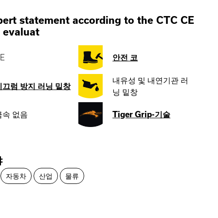
ert statement according to the CTC CE
 evaluat
E
안전 코
내유성 및 내연기관 러
미끄럼 방지 러닝 밑창
닝 밑창
금속 없음
Tiger Grip-기술
야
자동차
산업
물류