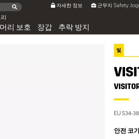
자세한 정보
근무지 Safety Jog
고리
머리 보호
장갑
추락 방지
빛
VIS
VISITO
EU S34-38
안전 코