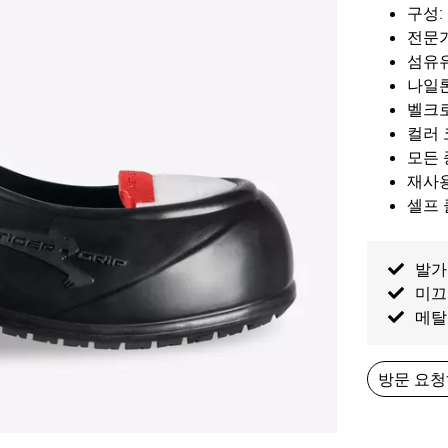
구성:
전문가
섬유유
나일
벨크로
컬러 
모든 
재사
셀프 
발가
미끄
메탈
방문 요