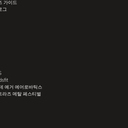
즈 가이드
로그
S
sfit
 데 예거 에어로바틱스
트라즈 메탈 페스티벌