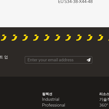
EU S34-38-X44-48
트 업
컬렉션
리소
Industrial
기술
Professional
360