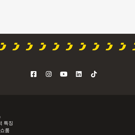
스
적 특징
° 쇼룸