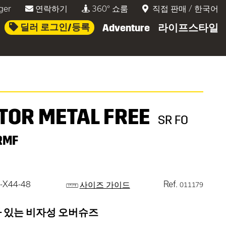
ger
연락하기
360° 쇼룸
직접 판매
/
한국어
딜러 로그인/등록
Adventure
라이프스타일
ITOR METAL FREE
SR FO
RMF
-X44-48
Ref.
사이즈 가이드
011179
가 있는 비자성 오버슈즈