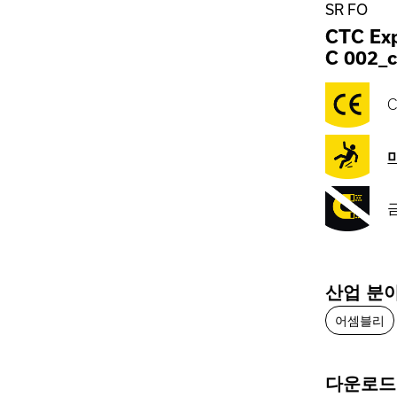
SR FO
CTC Exp
C 002_c
C
산업 분
어셈블리
다운로드