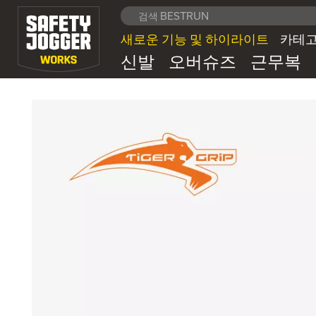
새로운 기능 및 하이라이트
카테
신발
오버슈즈
근무복