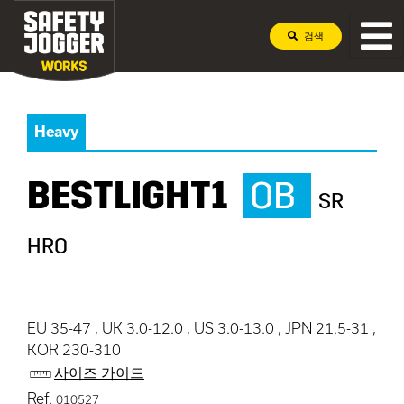
검색
Heavy
BESTLIGHT1
OB
SR
HRO
EU 35-47 , UK 3.0-12.0 , US 3.0-13.0 , JPN 21.5-31 ,
KOR 230-310
사이즈 가이드
Ref.
010527