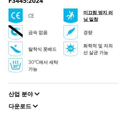
F3445:2024
미끄럼 방지 러
CE
닝 밑창
금속 없음
경량
화학적 및 자외
탈착식 풋베드
선 살균 가능
30°C에서 세탁
가능
산업 분야
다운로드