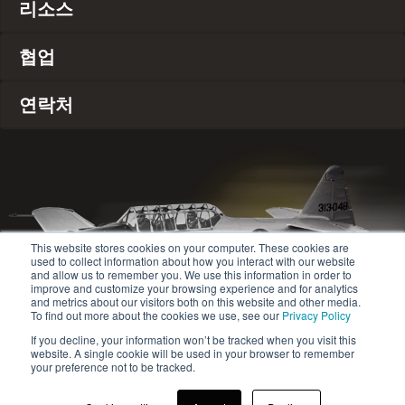
리소스
협업
연락처
This website stores cookies on your computer. These cookies are
used to collect information about how you interact with our website
and allow us to remember you. We use this information in order to
improve and customize your browsing experience and for analytics
and metrics about our visitors both on this website and other media.
To find out more about the cookies we use, see our
Privacy Policy
If you decline, your information won’t be tracked when you visit this
website. A single cookie will be used in your browser to remember
© 2020-2024 Safety Jogger All rights reserved
your preference not to be tracked.
Site map
개인정보 보호정책