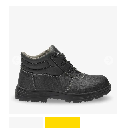
前
次のペー