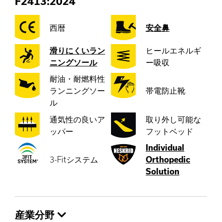
F2413:2024
西暦
安全鼻
滑りにくいラン
ヒールエネルギ
ニングソール
ー吸収
耐油・耐燃料性
ランニングソー
帯電防止靴
ル
通気性の良いア
取り外し可能な
ッパー
フットベッド
Individual
3-Fitシステム
Orthopedic
Solution
産業分野