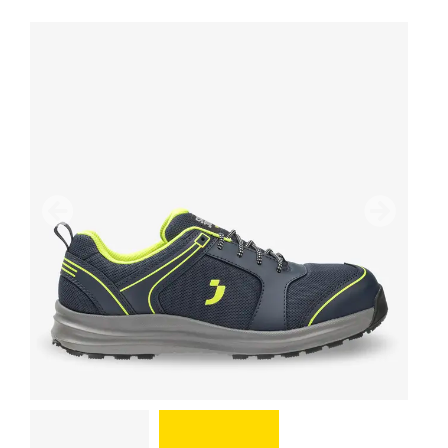
前
次のペー