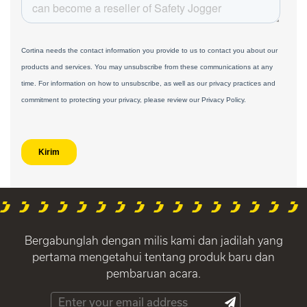
Bergabunglah dengan milis kami dan jadilah yang
pertama mengetahui tentang produk baru dan
pembaruan acara.