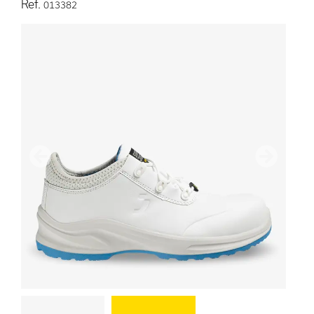
Ref.
013382
Sebelumnya
Berikutn