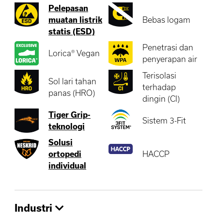
Pelepasan
muatan listrik
Bebas logam
statis (ESD)
Penetrasi dan
Lorica® Vegan
penyerapan air
Terisolasi
Sol lari tahan
terhadap
panas (HRO)
dingin (CI)
Tiger Grip-
Sistem 3-Fit
teknologi
Solusi
ortopedi
HACCP
individual
Industri