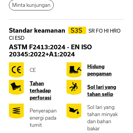
Minta kunjungan
Standar keamanan
S3S
SR FO HI HRO
CI ESD
ASTM F2413:2024
-
EN ISO
20345:2022+A1:2024
Hidung
CE
pengaman
Tahan
Sol lari yang
terhadap
tahan selip
perforasi
Sol lari yang
Penyerapan
tahan minyak
energi pada
dan bahan
tumit
bakar