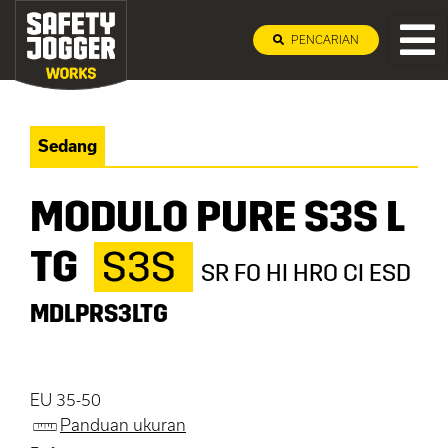
PENCARIAN
Sedang
MODULO PURE S3S L
TG
S3S
SR FO HI HRO CI ESD
MDLPRS3LTG
EU 35-50
Panduan ukuran