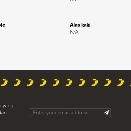
le
Alas kaki
N/A
h yang
dan