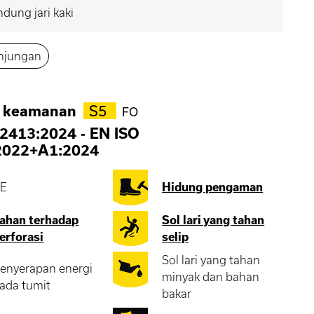
ndung jari kaki
njungan
r keamanan
S5
FO
2413:2024
-
EN ISO
2022+A1:2024
E
Hidung pengaman
ahan terhadap
Sol lari yang tahan
erforasi
selip
Sol lari yang tahan
enyerapan energi
minyak dan bahan
ada tumit
bakar