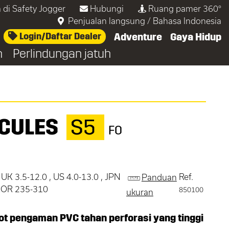
 di Safety Jogger
Hubungi
Ruang pamer 360°
Penjualan langsung
/
Bahasa Indonesia
Login/Daftar Dealer
Adventure
Gaya Hidup
n
Perlindungan jatuh
CULES
S5
FO
 UK 3.5-12.0 , US 4.0-13.0 , JPN
Ref.
Panduan
 KOR 235-310
850100
ukuran
ot pengaman PVC tahan perforasi yang tinggi