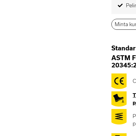
Peli
Minta ku
Standa
ASTM F
20345:
C
T
p
P
p