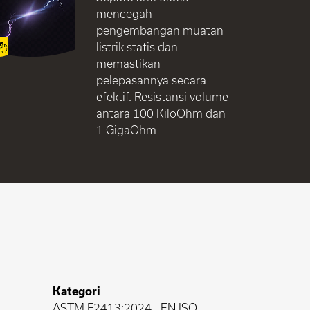
mencegah
pengembangan muatan
listrik statis dan
memastikan
pelepasannya secara
efektif. Resistansi volume
antara 100 KiloOhm dan
1 GigaOhm
Kategori
ASTM F2413:2024
-
EN ISO