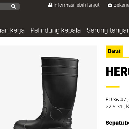
Informasi lebih lanjut
Bekerja
ian kerja
Pelindung kepala
Sarung tanga
Berat
HER
EU 36-47 ,
22.5-31 ,
Sepatu b