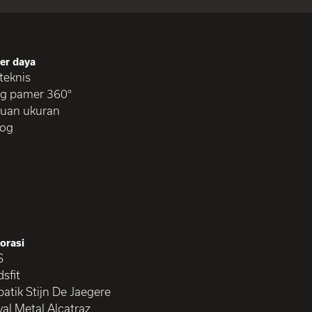
er daya
 teknis
g pamer 360°
uan ukuran
log
orasi
S
sfit
atik Stijn De Jaegere
val Metal Alcatraz