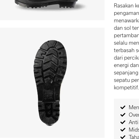
Rasakan k
pengaman H
menawarkan
dan sol te
pertambang
selalu men
terbasah se
dari perci
energi da
sepanjang 
sepatu pe
kompetitif
Menc
Ove
Anti
Mids
Taha