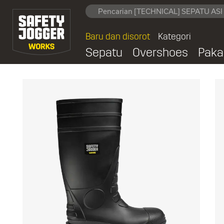
Baru dan disorot
Kategori
Sepatu
Overshoes
Paka