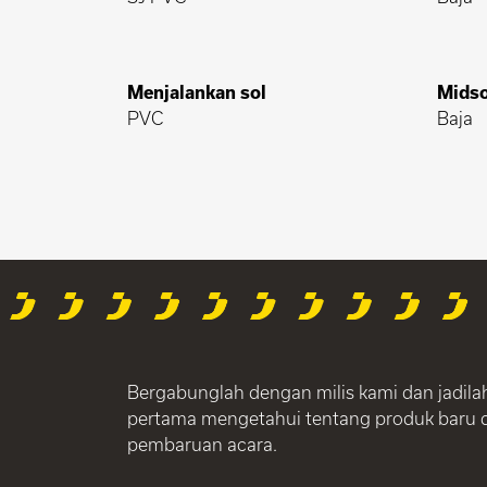
Menjalankan sol
Midso
PVC
Baja
Bergabunglah dengan milis kami dan jadila
pertama mengetahui tentang produk baru 
pembaruan acara.