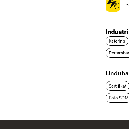
S
Industri
Katering
Pertamba
Unduha
Sertifikat
Foto SDM