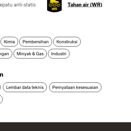
epatu anti-statis
Tahan air (WR)
Kimia
Pembersihan
Konstruksi
ngan
Minyak & Gas
Industri
n
Lembar data teknis
Pernyataan kesesuaian